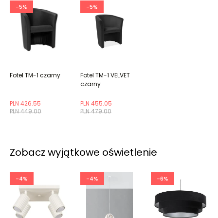
-5%
-5%
Fotel TM-1 czarny
Fotel TM-1 VELVET
czarny
PLN 426.55
PLN 455.05
PLN 449.00
PLN 479.00
Zobacz wyjątkowe oświetlenie
-4%
-4%
-6%