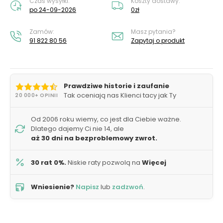
Czas wysyłki:
Koszty dostawy:
po 24-09-2026
0zł
Zamów:
Masz pytania?
91 822 80 56
Zapytaj o produkt
Prawdziwe historie i zaufanie
Tak oceniają nas Klienci tacy jak Ty
20 000+ OPINII
Od 2006 roku wiemy, co jest dla Ciebie ważne.
Dlatego dajemy Ci nie 14, ale
aż 30 dni na bezproblemowy zwrot.
30 rat 0%.
Niskie raty pozwolą na
Więcej
Wniesienie?
Napisz
lub
zadzwoń
.