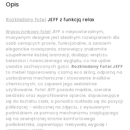
Opis
Rozkładany fotel
JEFF z funkcją relax
Wypoczynkowy fotel
JEFF o niepowtarzalnym,
masywnym designie jest idealnym rozwiązaniem dla
osób ceniących proste, funkcjonalne, a zarazem
eleganckie rozwiązania, stanowiący znakomite
uzupełnienie każdej aranżacji, dodając wnętrzu
świeżości i nowoczesnego wyglądu, co nie ujdzie
uwadze zachwyconych gości.
Rozkładany fotel JEFF
to mebel tapicerowany czarną eco skórą, odporną na
uszkodzenia mechaniczne i stosowanie środków
chemicznych, co zapewni jego wieloletnie
użytkowanie. Fotel JEFF posiada miękkie, szerokie
siedzisko oraz wyprofilowane oparcie, dopasowujące
się do kształtu ciała, a ponadto rozkłada się do pozycji
półleżącej - widocznej na zdjęciu, z wysuwanym
podnóżkiem za pomocą mechanizmu znajdującego
się na zewnętrznej stronie komfortowego
podłokietnika, zapewniając niebywałą wygodę i