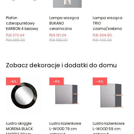
Plafon
Lampa wisząca
Lampa wisząca
czteropunktowy
BUKANO
TRIO
KARBON 4 beżowy
ceramiczna
czarna/srebrna
kwadratowy
PLN 373.44
PLN 191.04
PLN 394.80
PLN 389.00
PLN 199.00
PLN 420.00
Zobacz dekoracje i dodatki do domu
-6%
-6%
-6%
Lustro okrągłe
Lustro łazienkowe
Lustro łazienkowe
MORENA BLACK
L-WOOD 79 cm
L-WOOD 59 cm