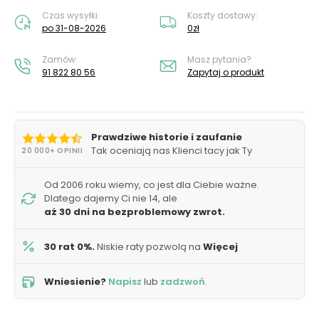
Czas wysyłki:
Koszty dostawy:
po 31-08-2026
0zł
Zamów:
Masz pytania?
91 822 80 56
Zapytaj o produkt
Prawdziwe historie i zaufanie
Tak oceniają nas Klienci tacy jak Ty
20 000+ OPINII
Od 2006 roku wiemy, co jest dla Ciebie ważne.
Dlatego dajemy Ci nie 14, ale
aż 30 dni na bezproblemowy zwrot.
30 rat 0%.
Niskie raty pozwolą na
Więcej
Wniesienie?
Napisz
lub
zadzwoń
.