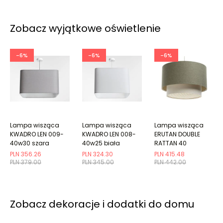
Zobacz wyjątkowe oświetlenie
-6%
-6%
-6%
Lampa wisząca
Lampa wisząca
Lampa wisząca
KWADRO LEN 009-
KWADRO LEN 008-
ERUTAN DOUBLE
40w30 szara
40w25 biała
RATTAN 40
zielona/kremowa
PLN 356.26
PLN 324.30
PLN 415.48
PLN 379.00
PLN 345.00
PLN 442.00
Zobacz dekoracje i dodatki do domu