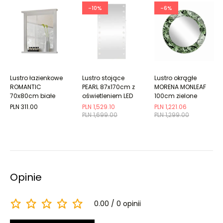
-10%
-6%
Lustro łazienkowe
Lustro stojące
Lustro okrągłe
ROMANTIC
PEARL 87x170cm z
MORENA MONLEAF
70x80cm białe
oświetleniem LED
100cm zielone
PLN 311.00
PLN 1,529.10
PLN 1,221.06
PLN 1,699.00
PLN 1,299.00
Opinie
0.00
0 opinii