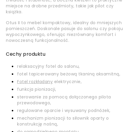
trwałość i stabilność, a boczna kieszeń to praktyczne
miejsce na drobne przedmioty, takie jak pilot czy
książka.
Otus II to mebel kompaktowy, idealny do mniejszych
pomieszczeń. Doskonale pasuje do salonu czy pokoju
wypoczynkowego, oferując niezrównany komfort i
nowoczesną funkcjonalność.
Cechy produktu
relaksacyjny fotel do salonu,
fotel tapicerowany beżową tkaniną aksamitną,
Fotel rozkładany
elektrycznie,
funkcja pionizacji,
sterowanie za pomocą dołączonego pilota
przewodowego,
regulowane oparcie i wysuwany podnóżek,
mechanizm pionizacji to siłownik oparty o
konstrukcję nośną,
do samodzielnego montażu,