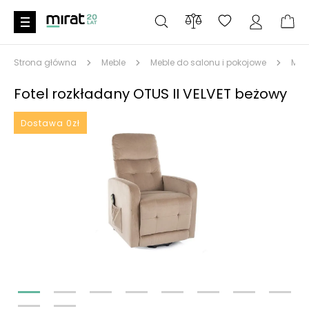
Strona główna
Meble
Meble do salonu i pokojowe
Meb
Fotel rozkładany OTUS II VELVET beżowy
Dostawa 0zł