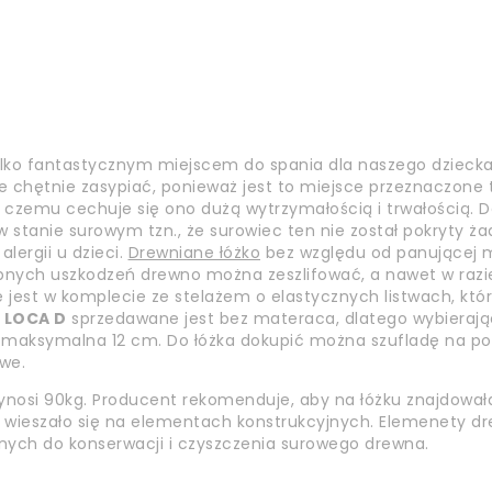
ylko fantastycznym miejscem do spania dla naszego dziecka,
 chętnie zasypiać, ponieważ jest to miejsce przeznaczone t
ki czemu cechuje się ono dużą wytrzymałością i trwałością. D
 stanie surowym tzn., że surowiec ten nie został pokryty ża
lergii u dzieci.
Drewniane łóżko
bez względu od panującej m
obnych uszkodzeń drewno można zeszlifować, a nawet w ra
e jest w komplecie ze stelażem o elastycznych listwach, k
 LOCA D
sprzedawane jest bez materaca, dlatego wybierają
maksymalna 12 cm. Do łóżka dokupić można szufladę na pośc
twe.
osi 90kg. Producent rekomenduje, aby na łóżku znajdowała 
ie wieszało się na elementach konstrukcyjnych. Elemenety dr
ych do konserwacji i czyszczenia surowego drewna.