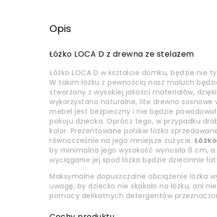
Opis
Łóżko LOCA D z drewna ze stelażem
Łóżko LOCA D w kształcie domku, będzie nie t
W takim łóżku z pewnością nasz maluch będzie
stworzony z wysokiej jakości materiałów, dzię
wykorzystano naturalne, lite drewno sosnowe w
mebel jest bezpieczny i nie będzie powodował a
pokoju dziecka. Oprócz tego, w przypadku dr
kolor. Prezentowane polskie łóżko sprzedawan
równocześnie na jego mniejsze zużycie.
Łóżko
by minimalna jego wysokość wynosiła 8 cm, a 
wyciąganie jej spod łóżka będzie dziecinnie ła
Maksymalne dopuszczalne obciążenie łóżka wyn
uwagę, by dziecko nie skakało na łóżku, ani n
pomocy delikatnych detergentów przeznaczon
Cechy produktu