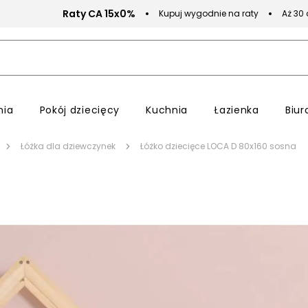
Raty CA 15x0%
Kupuj wygodnie na raty
Aż 30
nia
Pokój dziecięcy
Kuchnia
Łazienka
Biur
Łóżka dla dziewczynek
Łóżko dziecięce LOCA D 80x160 sosna