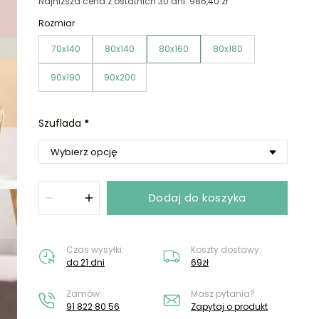
Nie masz konta?
Załóż konto
Najniższa cena z ostatnich 30 dni: 986,40 zł
Rozmiar
70x140
80x140
80x160
80x180
90x190
90x200
Szuflada
*
Dodaj do koszyka
Czas wysyłki:
Koszty dostawy:
do 21 dni
69zł
Zamów:
Masz pytania?
91 822 80 56
Zapytaj o produkt