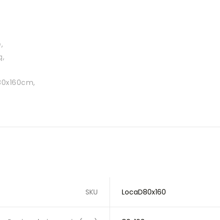
,
ą,
80x160cm,
SKU
LocaD80x160