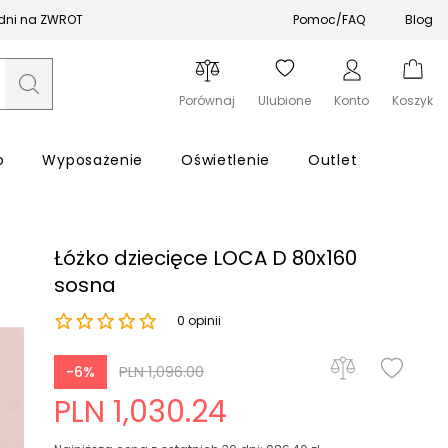
 dni na ZWROT
Pomoc/FAQ
Blog
Porównaj
Ulubione
Konto
Koszyk
o
Wyposażenie
Oświetlenie
Outlet
Łóżko dziecięce LOCA D 80x160
sosna
0 opinii
Zapomniałeś hasła?
PLN 1,096.00
-6%
Zaloguj się
PLN 1,030.24