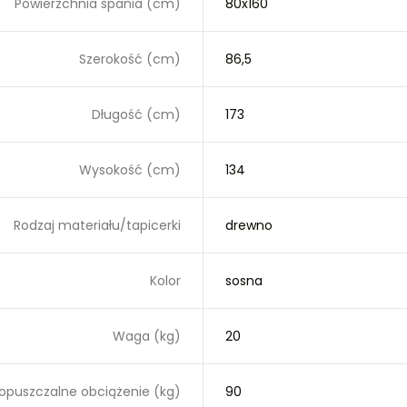
Powierzchnia spania (cm)
80x160
Szerokość (cm)
86,5
Długość (cm)
173
Wysokość (cm)
134
Rodzaj materiału/tapicerki
drewno
Kolor
sosna
Waga (kg)
20
opuszczalne obciążenie (kg)
90