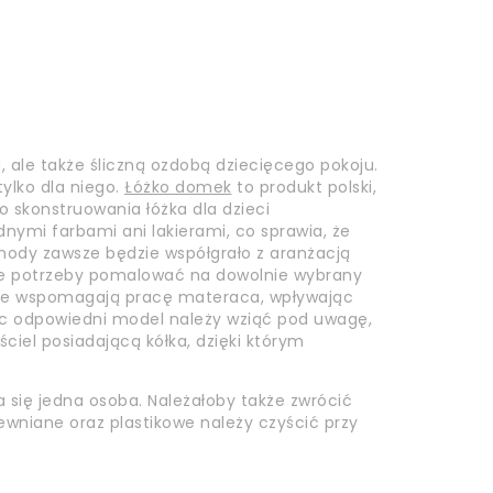
 ale także śliczną ozdobą dziecięcego pokoju.
ylko dla niego.
Łóżko domek
to produkt polski,
o skonstruowania łóżka dla dzieci
dnymi farbami ani lakierami, co sprawia, że
ody zawsze będzie współgrało z aranżacją
zie potrzeby pomalować na dowolnie wybrany
tóre wspomagają pracę materaca, wpływając
c odpowiedni model należy wziąć pod uwagę,
iel posiadającą kółka, dzięki którym
się jedna osoba. Należałoby także zwrócić
ewniane oraz plastikowe należy czyścić przy