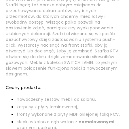
Szafki będą też bardzo dobrym miejscem do
przechowywania dokumentów, czy innych
przedmiotów, do których chcemy mieć łatwy i
swobodny dostęp.
Wisząca półka
pozwoli na
postawienie zdjęć, pamiątek czy wyeksponowanie
ulubionych dekoracji. Szafki otwierane są w sposób
bezuchwytowy dzięki zastosowaniu systemu push-
click, wystarczy nacisnąć na front szafki, aby ją
otworzyć lub docisnąć, żeby ją zamknąć. Szafka RTV
otwiera się do dołu dzięki zamocowaniu siłowników
gazowych. Meble z kolekcji SWITCH LAMEL to jednym
słowem połączenie funkcjonalności z nowoczesnym
designem.
Cechy produktu:
nowoczesny zestaw mebli do salonu,
korpusy z płyty laminowanej,
fronty wykonane z płyty MDF oklejonej folią PCV,
słupki w kolorze dąb wotan z
namalowanymi
czarnymi paskami,