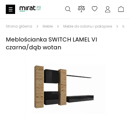
Strona główna
Meble
Meble do salonu i pokojowe
Meb
Meblościanka SWITCH LAMEL VI
czarna/dąb wotan