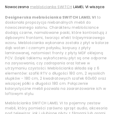
Nowoczesna
meblościanka SWITCH
LAMEL VI wisząca
Designerska meblościanka SWITCH LAMEL VI
to
doskonała propozycja niebanalnych mebli do
nowoczesnego salonu. Charakteru meblościance
dodają czarne, namalowane paski, które kontrastują z
dębowymi frontami, tworząc efekt trójwymiarowego
wzoru. Meblościanka wykonana została z płyt w kolorze
dąb wotan i czarnym połysku, korpusy z płyty
laminowanej, natomiast fronty z płyty MDF oklejoną
PCV. Dzięki takiemu wykończeniu płyt są one odporne
na zarysowania, czy zadrapania oraz łatwe w
utrzymaniu czystości. Meblościanka składa się z 6
elementów: szafki RTV o długości 180 cm, 2 wysokich
słupków - 180 cm, 2 kwadratowych szafek 60x60 oraz
wiszącej półki o długości 180 cm. Połączenie
kolorystyczne mebli pozwala na zaaranżowanie ich w
loftowym stylu.
Meblościanka SWITCH LAMEL VI to pojemny zestaw
mebli, który pomieści zarówno sprzęt audio, akcesoria
pod telewizor, jak i ulubione płyty z filmami lub grami.