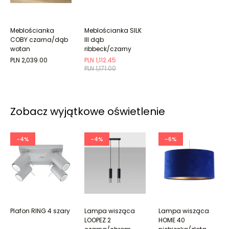
Meblościanka
Meblościanka SILK
COBY czarna/dąb
III dąb
wotan
ribbeck/czarny
mat
PLN 2,039.00
PLN 1,112.45
PLN 1,171.00
Zobacz wyjątkowe oświetlenie
-4%
-4%
-6%
Plafon RING 4 szary
Lampa wisząca
Lampa wisząca
LOOPEZ 2
HOME 40