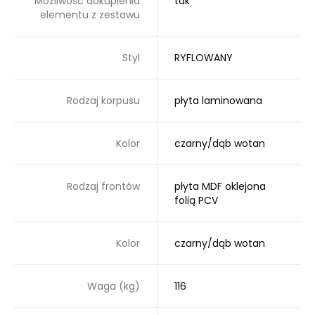
Możliwość dokupienia
tak
elementu z zestawu
Styl
RYFLOWANY
Rodzaj korpusu
płyta laminowana
Kolor
czarny/dąb wotan
Rodzaj frontów
płyta MDF oklejona
folią PCV
Kolor
czarny/dąb wotan
Waga (kg)
116