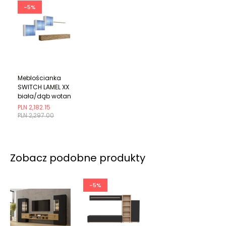
-5%
Meblościanka
SWITCH LAMEL XX
biała/dąb wotan
PLN 2,182.15
PLN 2,297.00
Zobacz podobne produkty
-5%