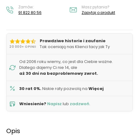
Zamów:
Masz pytania?
91 822 80 56
Zapytaj o produkt
Prawdziwe historie i zaufanie
Tak oceniają nas Klienci tacy jak Ty
20 000+ OPINII
Od 2006 roku wiemy, co jest dla Ciebie ważne.
Dlatego dajemy Ci nie 14, ale
aż 30 dni na bezproblemowy zwrot.
30 rat 0%.
Niskie raty pozwolą na
Więcej
Wniesienie?
Napisz
lub
zadzwoń
.
Opis