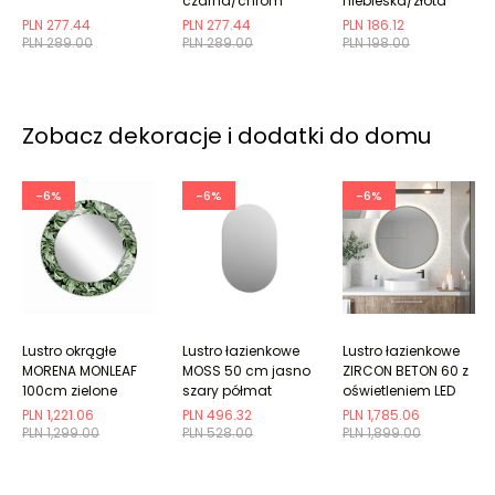
czarna/chrom
niebieska/złota
PLN 277.44
PLN 277.44
PLN 186.12
PLN 289.00
PLN 289.00
PLN 198.00
Zobacz dekoracje i dodatki do domu
-6%
-6%
-6%
Lustro okrągłe
Lustro łazienkowe
Lustro łazienkowe
MORENA MONLEAF
MOSS 50 cm jasno
ZIRCON BETON 60 z
100cm zielone
szary półmat
oświetleniem LED
owalne
PLN 1,221.06
PLN 496.32
PLN 1,785.06
PLN 1,299.00
PLN 528.00
PLN 1,899.00