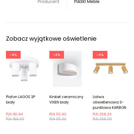
Producent
PIASKI Meble
Zobacz wyjątkowe oświetlenie
-4%
-4%
-4%
Plafon LAGOS 3P
Kinkiet ceramiczny
Listwa
biały
VIXEN biały
oświetleniowa 3-
punktowa KARBON
3L złota ryflowana
PLN 181.44
PLN 110.40
PLN 258.24
PLN 189.00
PLN 115.00
PLN 269.00