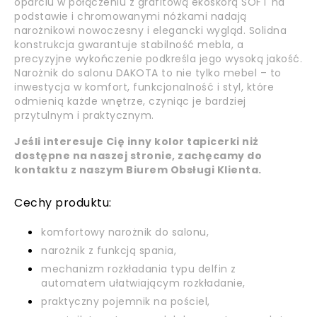
oparciu w połączeniu z grafitową ekoskórą SOFT na
podstawie i chromowanymi nóżkami nadają
narożnikowi nowoczesny i elegancki wygląd. Solidna
konstrukcja gwarantuje stabilność mebla, a
precyzyjne wykończenie podkreśla jego wysoką jakość.
Narożnik do salonu DAKOTA
to nie tylko mebel – to
inwestycja w komfort, funkcjonalność i styl, które
odmienią każde wnętrze, czyniąc je bardziej
przytulnym i praktycznym.
Jeśli interesuje Cię inny kolor tapicerki niż
dostępne na naszej stronie, zachęcamy do
kontaktu z naszym Biurem Obsługi Klienta.
Cechy produktu:
komfortowy narożnik do salonu,
narożnik z funkcją spania,
mechanizm rozkładania typu delfin z
automatem ułatwiającym rozkładanie,
praktyczny pojemnik na pościel,