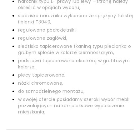
narożnik typu L- prawy lub lewy - stronę należy
określić w opcjach wyboru,
siedzisko narożnika wykonane ze sprężyny falistej
i pianki T3040,
regulowane podłokietniki,
regulowane zagłówki,
siedzisko tapicerowane tkaniną typu plecionka o
grubym splocie w kolorze ciemnoszarym,
podstawa tapicerowana ekoskórą w grafitowym
kolorze,
plecy tapicerowane,
nóżki chromowane,
do samodzielnego montażu,
w swojej ofercie posiadamy szeroki wybór mebli
pozwalających na kompleksowe wyposażenie
mieszkania.