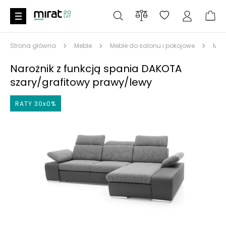
Strona główna
Meble
Meble do salonu i pokojowe
Meb
Narożnik z funkcją spania DAKOTA
szary/grafitowy prawy/lewy
RATY 30x0%