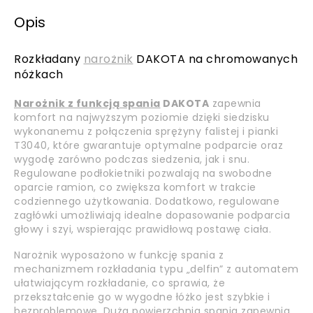
Opis
Rozkładany
narożnik
DAKOTA na chromowanych
nóżkach
Narożnik z funkcją spania
DAKOTA
zapewnia
komfort na najwyższym poziomie dzięki siedzisku
wykonanemu z połączenia sprężyny falistej i pianki
T3040, które gwarantuje optymalne podparcie oraz
wygodę zarówno podczas siedzenia, jak i snu.
Regulowane podłokietniki pozwalają na swobodne
oparcie ramion, co zwiększa komfort w trakcie
codziennego użytkowania. Dodatkowo, regulowane
zagłówki umożliwiają idealne dopasowanie podparcia
głowy i szyi, wspierając prawidłową postawę ciała.
Narożnik wyposażono w funkcję spania z
mechanizmem rozkładania typu „delfin” z automatem
ułatwiającym rozkładanie, co sprawia, że
przekształcenie go w wygodne łóżko jest szybkie i
bezproblemowe. Duża powierzchnia spania zapewnia