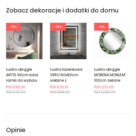
Zobacz dekoracje i dodatki do domu
-6%
-10%
-6%
Lustro okrągłe
Lustro łazienkowe
Lustro okrągłe
ARTIS 90cm kolor
VERO 60x80cm
MORENA MONLEAF
ramki do wyboru
srebrne z
100cm zielone
oświetleniem LED
PLN 638.26
PLN 629.10
PLN 1,221.06
PLN 679.00
PLN 699.00
PLN 1,299.00
Opinie