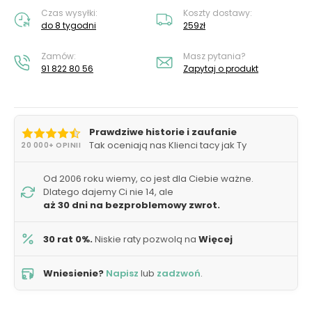
Czas wysyłki:
Koszty dostawy:
do 8 tygodni
259zł
Zamów:
Masz pytania?
91 822 80 56
Zapytaj o produkt
Prawdziwe historie i zaufanie
Tak oceniają nas Klienci tacy jak Ty
20 000+ OPINII
Od 2006 roku wiemy, co jest dla Ciebie ważne.
Dlatego dajemy Ci nie 14, ale
aż 30 dni na bezproblemowy zwrot.
30 rat 0%.
Niskie raty pozwolą na
Więcej
Wniesienie?
Napisz
lub
zadzwoń
.