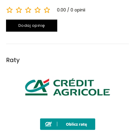
0.00
0 opinii
Dodaj opinię
Raty