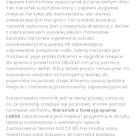
zapewni komfortowy wypoczynek po pracowitym dniu.
Ten narożnik w kształcie litery L zapewni wygodne
miejsce nie tylko dla domowników, ale również
odwiedzających nas gości. Ten polskiej produkcji
narożnik wykonany jest z najwyższą dbałością o detale
z zastosowaniem wysokiej jakości materiałów.
Siedzisko narożnika wypełnione zostało
wysokoelastyczną pianką HR zapewniającą
odpowiednie podparcie ciała. Zaletą narożnika jest
możliwość jego przekształcenia w wygodne miejsce
do spania o powierzchni 126x240 cm przy pomocy
mechanizmu delfin, który działa prosto i intuicyjnie. Po
wysunięciu siedziska otrzymujemy dostęp do
pojemnika na pościel, dzięki któremu zaoszczędzimy
miejsce i z łatwością przechowamy zapasową pościel.
Prezentowany narożnik jest w wersji prawej, oznacza
to, że szezlong znajduje się po prawej stronie patrząc
na mebel od frontu.
Narożnik z funkcją spania
LARDE
tapicerowany jest miękką i przyjemną w dotyku
tkaniną materiałową o wełnianym splocie.
Zastosowana tkanina GUSTO 86 ma modny szary,
melanżowy kolor pasujący do niemalże każdego