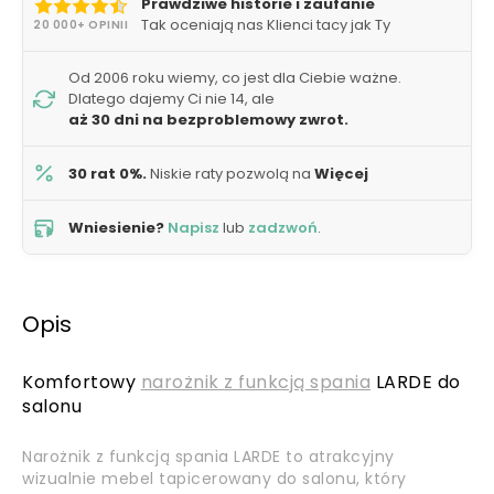
Prawdziwe historie i zaufanie
Tak oceniają nas Klienci tacy jak Ty
20 000+ OPINII
Od 2006 roku wiemy, co jest dla Ciebie ważne.
Dlatego dajemy Ci nie 14, ale
aż 30 dni na bezproblemowy zwrot.
30 rat 0%.
Niskie raty pozwolą na
Więcej
Wniesienie?
Napisz
lub
zadzwoń
.
Opis
Komfortowy
narożnik z funkcją spania
LARDE do
salonu
Narożnik z funkcją spania LARDE to atrakcyjny
wizualnie mebel tapicerowany do salonu, który