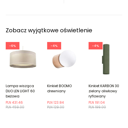
Zobacz wyjątkowe oświetlenie
-6%
-4%
-4%
Lampa wisząca
Kinkiet BOOMO
Kinkiet KARBON 30
DUO LEN LIGHT 60
drewniany
zielony oliwkowy
beżowa
ryflowany
PLN 431.46
PLN 123.84
PLN 191.04
PLN 459.00
PLN 129.00
PLN 199.00