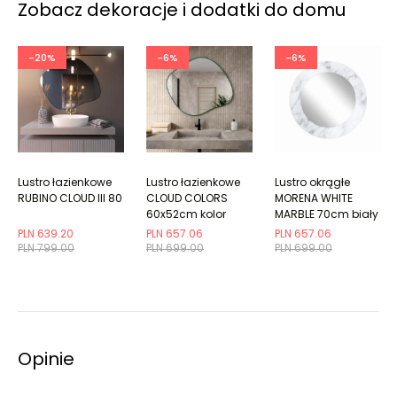
Zobacz dekoracje i dodatki do domu
-20%
-6%
-6%
Lustro łazienkowe
Lustro łazienkowe
Lustro okrągłe
RUBINO CLOUD III 80
CLOUD COLORS
MORENA WHITE
60x52cm kolor
MARBLE 70cm biały
ramki do wyboru
marmur
PLN 639.20
PLN 657.06
PLN 657.06
PLN 799.00
PLN 699.00
PLN 699.00
Opinie