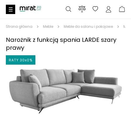
Strona główna
Meble
Meble do salonu i pokojowe
Meb
Narożnik z funkcją spania LARDE szary
prawy
RATY 30x0%