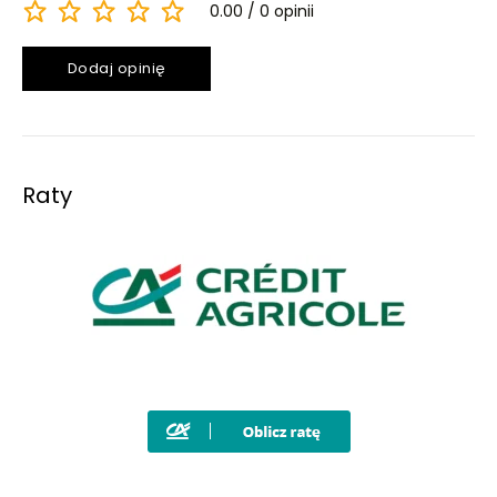
0.00
0 opinii
Dodaj opinię
Raty