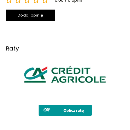
0.00
0 opinii
Dodaj opinię
Raty