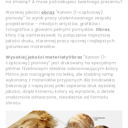
na zmianę? A może potrzebujesz świetnego prezentu?
Wysokiej jakości
obraz
"Kanion (1-częściowy)
pionowy" to wynik pracy utalentowanego zespołu
projektantów – młodych artystów, grafików i
fotografów z głowami pełnymi pomysłów.
Obraz
,
który Cię zainteresował, to połączenie najwyższej
jakości druku, starannej pracy ręcznej i najlepszych
gatunkowo materiałów.
Wysokiej jakości materiały
Obraz
"Kanion (1-
częściowy) pionowy" jest drukowany na specjalnym
płótnie flizelinowym idealnie odwzorowującym kolory.
Płótno jest naciągnięte na lekką, ale stabilną ramę
wykonaną z materiałów przyjaznych dla środowiska.
Dekorację z najwyższej półki zapewnia druk wysokiej
jakości, dzięki któremu kolory są wyraziste, a detale
znakomicie odtworzone, niezależnie od formatu
obrazu.