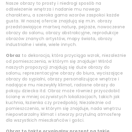
Nasze obrazy to prosty i niedrogi sposób na
odświeżenie wnętrza i nadanie mu nowego
charakteru, a szeroka gama wzorów zaspokoi każde
gusta. W naszej ofercie znajdują się m.in. obrazy
przedstawiające martwą naturę, pejzaże, nowoczesne
obrazy do salonu, obrazy abstrakcyjne, reprodukcje
obrazów znanych artystów, mapy świata, obrazy
industrialne i wiele, wiele innych.
Obraz
to dekoracja, która przyciąga wzrok, niezależnie
od pomieszczenia, w którym się znajduje! Wśród
naszych propozycji znajdują się duże obrazy do
salonu, reprezentacyjne obrazy do biura, wyciszające
obrazy do sypialni, obrazy personalizujące wnętrze i
nadające mu niezwykły klimat, radosne obrazy do
pokoju dziecka itd. Obraz może również przyozdobić
ścianę w mniej oczywistych lokalizacjach, takich jak
kuchnia, łazienka czy przedpokój. Niezależnie od
pomieszczenia, w którym się znajduje, nada wnętrzu
niepowtarzalny klimat i stworzy przytulną atmosferę
dla wszystkich mieszkańców i gości.
Obraz to także oryginalny prezent na takie