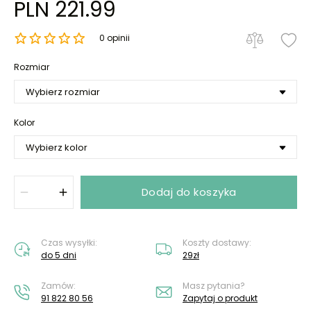
PLN 221.99
0 opinii
Rozmiar
Kolor
Dodaj do koszyka
Czas wysyłki:
Koszty dostawy:
do 5 dni
29zł
Zamów:
Masz pytania?
91 822 80 56
Zapytaj o produkt