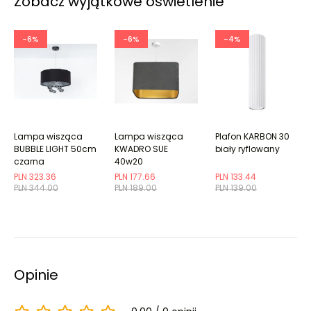
Zobacz wyjątkowe oświetlenie
-6%
-6%
-4%
Lampa wisząca
Lampa wisząca
Plafon KARBON 30
BUBBLE LIGHT 50cm
KWADRO SUE
biały ryflowany
czarna
40w20
grafitowa/złota
PLN 323.36
PLN 177.66
PLN 133.44
PLN 344.00
PLN 189.00
PLN 139.00
Opinie