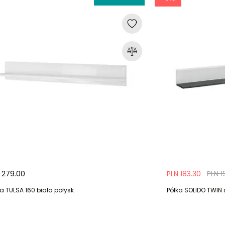
 279.00
PLN 183.30
PLN 1
ka TULSA 160 biała połysk
Półka SOLIDO TWIN 