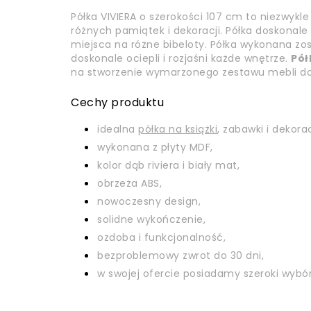
Półka VIVIERA o szerokości 107 cm to niezwykl
różnych pamiątek i dekoracji. Półka doskonal
miejsca na różne bibeloty. Półka wykonana zos
doskonale ociepli i rozjaśni każde wnętrze.
Pół
na stworzenie wymarzonego zestawu mebli do
Cechy produktu
idealna
półka na książki
, zabawki i dekorac
wykonana z płyty MDF,
kolor dąb riviera i biały mat,
obrzeża ABS,
nowoczesny design,
solidne wykończenie,
ozdoba i funkcjonalność,
bezproblemowy zwrot do 30 dni,
w swojej ofercie posiadamy szeroki wyb