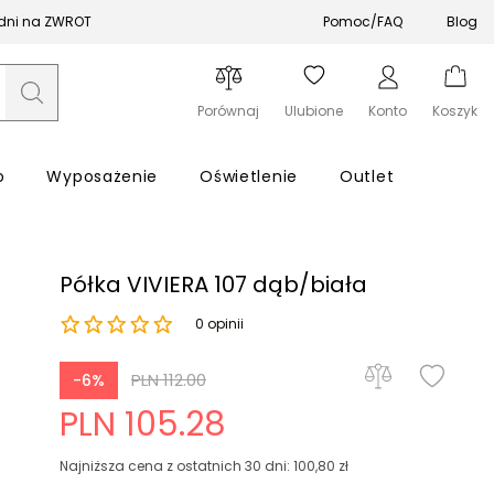
 dni na ZWROT
Pomoc/FAQ
Blog
Porównaj
Ulubione
Konto
Koszyk
o
Wyposażenie
Oświetlenie
Outlet
Półka VIVIERA 107 dąb/biała
0 opinii
Zapomniałeś hasła?
PLN 112.00
-6%
PLN 105.28
Zaloguj się
Najniższa cena z ostatnich 30 dni: 100,80 zł