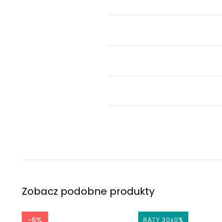
Zobacz podobne produkty
-6%
0%
RATY 30x0%