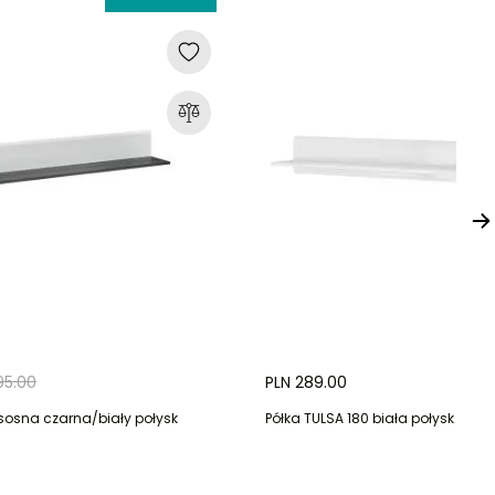
95.00
PLN 289.00
sosna czarna/biały połysk
Półka TULSA 180 biała połysk