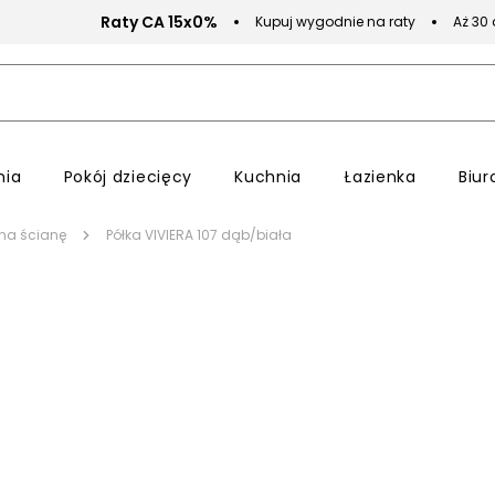
Raty CA 15x0%
Kupuj wygodnie na raty
Aż 30
nia
Pokój dziecięcy
Kuchnia
Łazienka
Biur
 na ścianę
Półka VIVIERA 107 dąb/biała