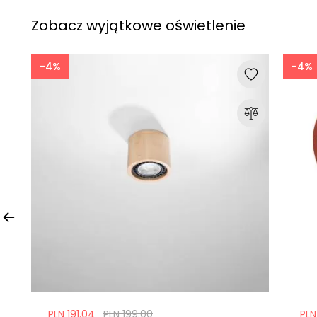
Zobacz wyjątkowe oświetlenie
-4%
-4%
PLN 191.04
PLN 199.00
PLN