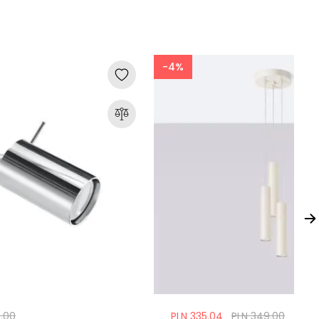
-4%
5.00
PLN 335.04
PLN 349.00