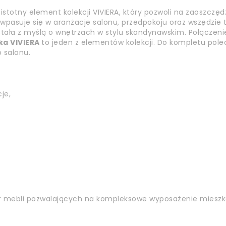
e istotny element kolekcji VIVIERA, który pozwoli na zaoszc
e wpasuje się w aranżacje salonu, przedpokoju oraz wszędz
tała z myślą o wnętrzach w stylu skandynawskim. Połączenie
ka VIVIERA
to jeden z elementów kolekcji. Do kompletu pol
 salonu.
je,
ór mebli pozwalających na kompleksowe wyposażenie mieszk