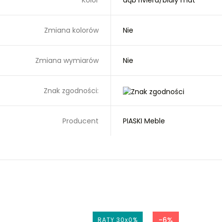
Kolor
dąb riviera/biały mat
Zmiana kolorów
Nie
Zmiana wymiarów
Nie
Znak zgodności:
Producent
PIASKI Meble
-6%
RATY 30x0%