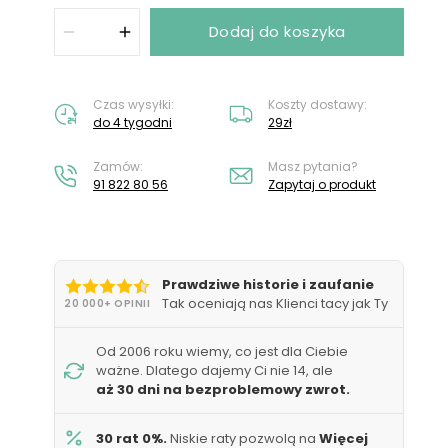
Nie masz konta?
Załóż konto
Dodaj do koszyka
Czas wysyłki:
Koszty dostawy:
do 4 tygodni
29zł
Zamów:
Masz pytania?
91 822 80 56
Zapytaj o produkt
Prawdziwe historie i zaufanie
Tak oceniają nas Klienci tacy jak Ty
20 000+ OPINII
Od 2006 roku wiemy, co jest dla Ciebie
ważne. Dlatego dajemy Ci nie 14, ale
aż 30 dni na bezproblemowy zwrot.
30 rat 0%.
Niskie raty pozwolą na
Więcej