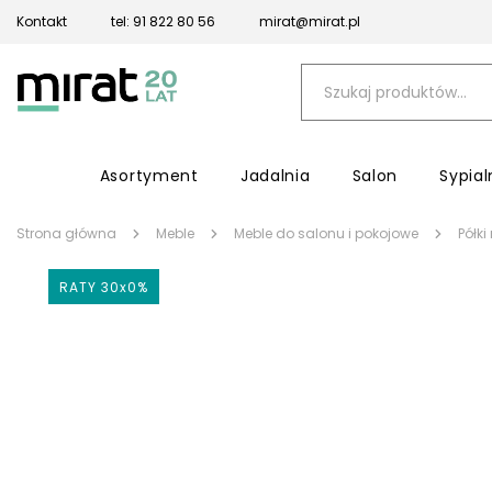
Kontakt
tel: 91 822 80 56
mirat@mirat.pl
Asortyment
Jadalnia
Salon
Sypial
Strona główna
Meble
Meble do salonu i pokojowe
Półki
RATY 30x0%