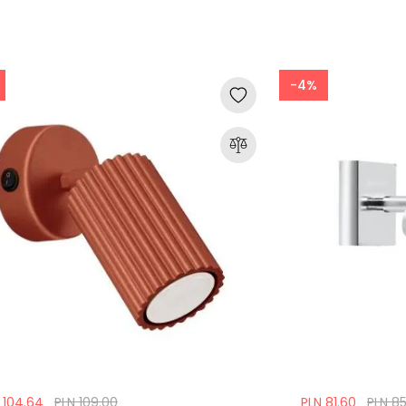
-4%
 104.64
PLN 109.00
PLN 81.60
PLN 8