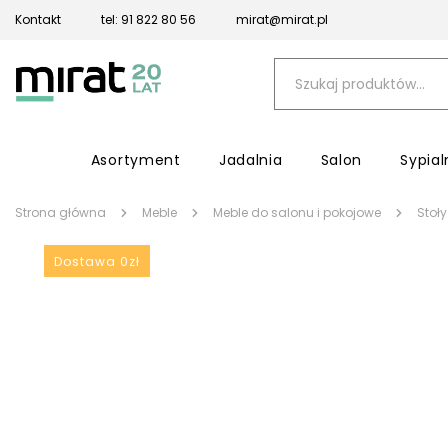
Kontakt
tel: 91 822 80 56
mirat@mirat.pl
Asortyment
Jadalnia
Salon
Sypial
Strona główna
Meble
Meble do salonu i pokojowe
Stoły
Dostawa 0zł