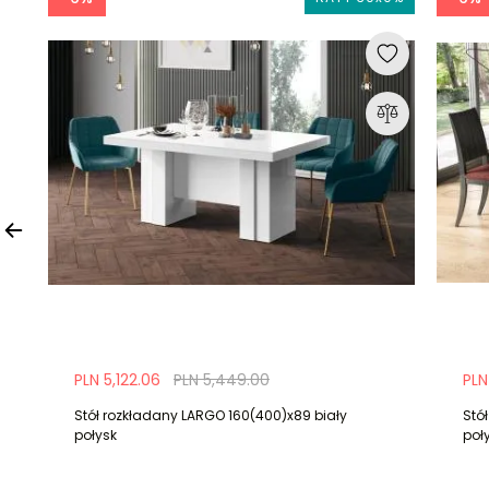
PLN 5,122.06
PLN 5,449.00
PLN
Stół rozkładany LARGO 160(400)x89 biały
Stó
połysk
poł