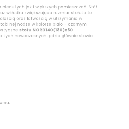
 niedużych jak i większych pomieszczeń. Stół
az wkładka zwiększająca rozmiar stołuto to
wałością oraz łatwością w utrzymania w
tabilnej nodze w kolorze biało - czarnym
rystyczne
stołu NORD
140(180)x80
ub tych nowoczesnych, gdzie głównie stawia
ania.