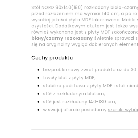
Stół NORD 80x140(180) rozkładany biało-czarn
przed rozłożeniem ma wymiar 140 cm, a po rozł
wysokiej jakości płyta MDF lakierowana. Meble
czystości. Dodatkowym atutem jest także wysok
również wykonana jest z płyty MDF zakończona
biały/czarny rozkładany
świetnie sprawdzi 
się na oryginalny wygląd dobieranych elemen
Cechy produktu
bezproblemowy zwrot produktu aż do 30 
trwały blat z płyty MDF,
stabilna podstawa z płyty MDF i stali nier
stół z rozkładanym blatem,
stół jest rozkładany 140-180 cm,
w swojej ofercie posiadamy
szeroki wybó