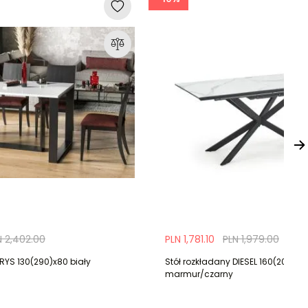
N 2,402.00
PLN 1,781.10
PLN 1,979.00
RYS 130(290)x80 biały
Stół rozkładany DIESEL 160(200)x9
marmur/czarny