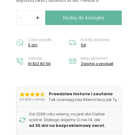
Nie masz konta?
Załóż konto
Najniższa cena z ostatnich 30 dni: 1 569,04 zł
Dodaj do koszyka
Czas wysyłki:
Koszty dostawy:
5 dni
0zł
Zamów:
Masz pytania?
91 822 80 56
Zapytaj o produkt
Prawdziwe historie i zaufanie
Tak oceniają nas Klienci tacy jak Ty
20 000+ OPINII
Od 2006 roku wiemy, co jest dla Ciebie
ważne. Dlatego dajemy Ci nie 14, ale
aż 30 dni na bezproblemowy zwrot.