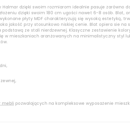
y Halmar dzięki swoim rozmiarom idealnie pasuje zarówno do
ożeniu dzięki swoim 180 cm ugości nawet 6-8 osób. Blat, or
 wykonane płyty MDF charakteryzują się wysoką estetyką, tr
a jakość przy stosunkowo niskiej cenie. Blat opiera sie na s
 podstawą ze stali nierdzewnej. Klasyczne zestawienie kolo
się w mieszkaniach aranżowanych na minimalistyczny styl l
tów.
dni,
dzewnej,
r mebli
pozwalających na kompleksowe wyposażenie mieszk