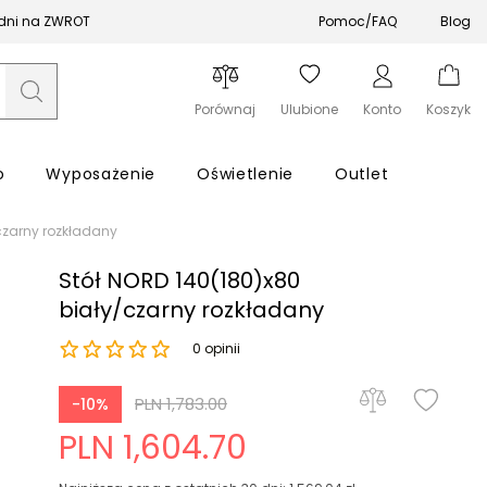
 dni na ZWROT
Pomoc/FAQ
Blog
Porównaj
Ulubione
Konto
Koszyk
o
Wyposażenie
Oświetlenie
Outlet
czarny rozkładany
Stół NORD 140(180)x80
biały/czarny rozkładany
0 opinii
Zapomniałeś hasła?
PLN 1,783.00
-10%
Zaloguj się
PLN 1,604.70