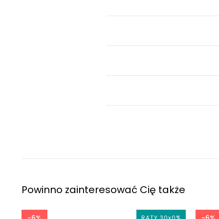
Powinno zainteresować Cię także
-6%
-6%
zł
RATY 30x0%