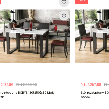
 2,132.86
PLN 2,269.00
PLN 2,257.88
PL
ł rozkładany BORYS 130(250)x80 biały
Stół rozkładany BO
ysk
połysk