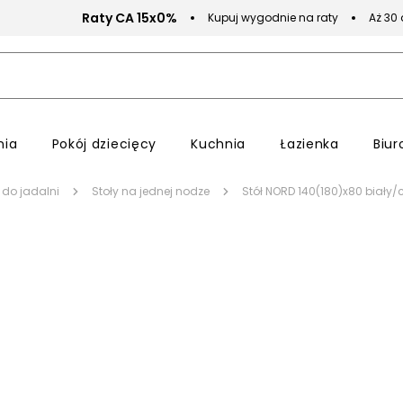
Raty CA 15x0%
Kupuj wygodnie na raty
Aż 30
nia
Pokój dziecięcy
Kuchnia
Łazienka
Biur
 do jadalni
Stoły na jednej nodze
Stół NORD 140(180)x80 biały/