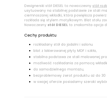
Designerski stół DIESEL to nowoczesny
stół roz
usytuowany na stabilnej podstawie ze stali m
ciemnoszarej wkładki, która powiększa powierz
rozkłada się stylem motylkowym. Blat stołu z
Nowoczesny
stół DIESEL
to znakomita opcja do
Cechy produktu
rozkładany stół do jadalni i salonu
blat z lakierowanej płyty MDF i szkła,
stabilna podstawa ze stali malowanej pro
możliwość rozkładania za pomocą wkładk
do samodzielnego montażu,
bezproblemowy zwrot produktu aż do 30 
w swojej ofercie posiadamy szeroki wyb