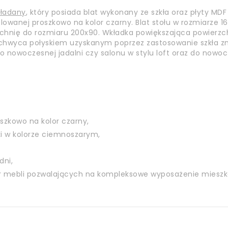
kładany
, który posiada blat wykonany ze szkła oraz płyty MD
alowanej proszkowo na kolor czarny. Blat stołu w rozmiarze
chnię do rozmiaru 200x90. Wkładka powiększająca powierzchn
achwyca połyskiem uzyskanym poprzez zastosowanie szkła zn
 nowoczesnej jadalni czy salonu w stylu loft oraz do nowo
szkowo na kolor czarny,
i w kolorze ciemnoszarym,
dni,
ór mebli pozwalających na kompleksowe wyposażenie mieszk