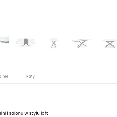
pinie
Raty
ni i salonu w stylu loft