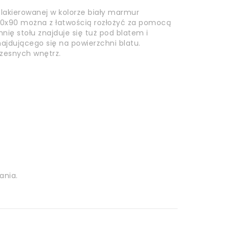
F lakierowanej w kolorze biały marmur
 160x90 można z łatwością rozłożyć za pomocą
ię stołu znajduje się tuż pod blatem i
ajdującego się na powierzchni blatu.
czesnych wnętrz.
ania.