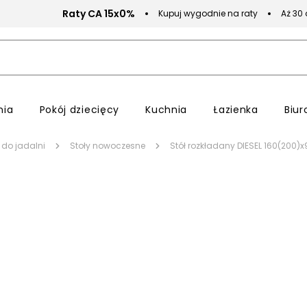
Raty CA 15x0%
Kupuj wygodnie na raty
Aż 30
nia
Pokój dziecięcy
Kuchnia
Łazienka
Biur
 do jadalni
Stoły nowoczesne
Stół rozkładany DIESEL 160(200)