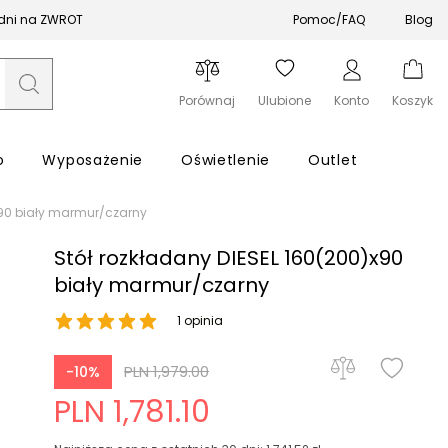
 dni na ZWROT
Pomoc/FAQ
Blog
Porównaj
Ulubione
Konto
Koszyk
o
Wyposażenie
Oświetlenie
Outlet
x90 biały marmur/czarny
Stół rozkładany DIESEL 160(200)x90
biały marmur/czarny
1 opinia
Zapomniałeś hasła?
PLN 1,979.00
-10%
Zaloguj się
PLN 1,781.10