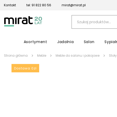
Kontakt
tel: 91 822 80 56
mirat@mirat.pl
Asortyment
Jadalnia
Salon
Sypial
Strona główna
Meble
Meble do salonu i pokojowe
Stoły
Dostawa 0zł