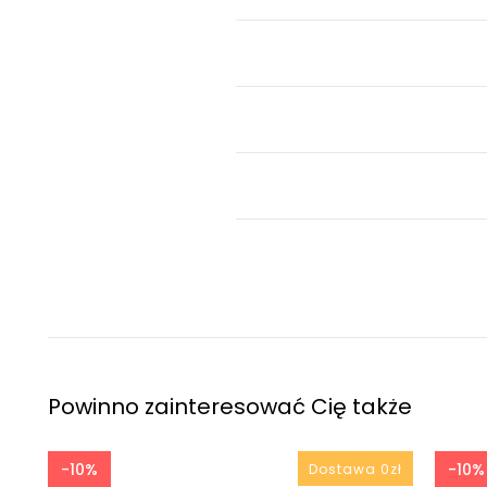
Powinno zainteresować Cię także
-10%
-10%
zł
Dostawa 0zł