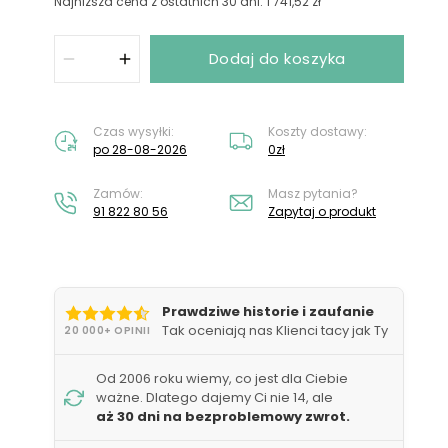
Nie masz konta?
Załóż konto
Najniższa cena z ostatnich 30 dni: 1 741,52 zł
Dodaj do koszyka
Czas wysyłki:
Koszty dostawy:
po 28-08-2026
0zł
Zamów:
Masz pytania?
91 822 80 56
Zapytaj o produkt
Prawdziwe historie i zaufanie
Tak oceniają nas Klienci tacy jak Ty
20 000+ OPINII
Od 2006 roku wiemy, co jest dla Ciebie
ważne. Dlatego dajemy Ci nie 14, ale
aż 30 dni na bezproblemowy zwrot.