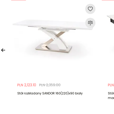
PLN 2,123.10
PLN 2,359.00
PLN
Stół rozkładany SANDOR 160(220)x90 biały
Stó
mar