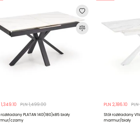
 1,349.10
PLN 1,499.00
PLN 2,186.10
PLN
ł rozkładany PLATAN 140(180)x85 biały
Stół rozkładany VI
mur/czarny
marmur/biały