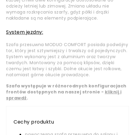
każdej chwili dwie konfiguracje dostosowane do
odzieży letniej lub zimowej. Zmiana układu nie
wymaga rozkręcania szarfy, gdyż półki i drążki
nakładane są na elementy podpierające.
System jezdny:
Szafa przesuwna MODUO COMFORT posiada podwójny
tor, który jest sztywniejszy i trwalszy od pojedynczych.
System wykonany jest z aluminium oraz tworzyw
twardych. Montowany za pomocą klipsów, dzięki
czemu jest łatwy i szybki. Dolne okucie jest rolkowe,
natomiast górne okucie prowadzące.
Szafa występuje w różnorodnych konfiguracjach
frontów dostępnych na naszej stronie -
kliknij i
sprawdź
.
Cechy produktu
nowoczesna szafa przesuwna do salonu i