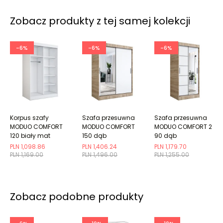
Zobacz produkty z tej samej kolekcji
-6%
-6%
-6%
Korpus szafy
Szafa przesuwna
Szafa przesuwna
MODUO COMFORT
MODUO COMFORT
MODUO COMFORT 2
120 biały mat
150 dąb
90 dąb
sonoma/biała mat
sonoma/biała mat
PLN 1,098.86
PLN 1,406.24
PLN 1,179.70
z lustrem po lewe...
z lustrem
PLN 1,169.00
PLN 1,496.00
PLN 1,255.00
Zobacz podobne produkty