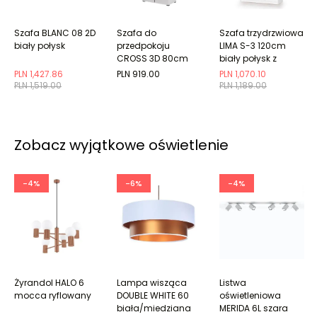
Szafa BLANC 08 2D
Szafa do
Szafa trzydrzwiowa
biały połysk
przedpokoju
LIMA S-3 120cm
CROSS 3D 80cm
biały połysk z
biała/czarna z
lustrem
PLN 1,427.86
PLN 919.00
PLN 1,070.10
półkami
PLN 1,519.00
PLN 1,189.00
Zobacz wyjątkowe oświetlenie
-4%
-6%
-4%
Żyrandol HALO 6
Lampa wisząca
Listwa
mocca ryflowany
DOUBLE WHITE 60
oświetleniowa
biała/miedziana
MERIDA 6L szara