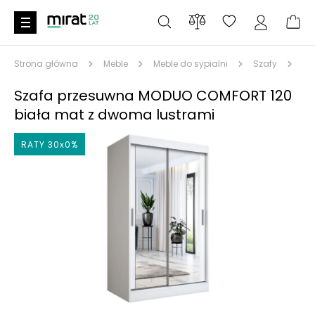
Strona główna
Meble
Meble do sypialni
Szafy
Sz
Szafa przesuwna MODUO COMFORT 120
biała mat z dwoma lustrami
RATY 30x0%