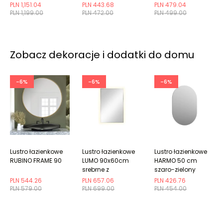
PLN 1,151.04
PLN 443.68
PLN 479.04
PLN 1,199.00
PLN 472.00
PLN 499.00
Zobacz dekoracje i dodatki do domu
-6%
-6%
-6%
Lustro łazienkowe
Lustro łazienkowe
Lustro łazienkowe
RUBINO FRAME 90
LUMO 90x60cm
HARMO 50 cm
srebrne z
szaro-zielony
oświetleniem LED
półmat owalne
PLN 544.26
PLN 657.06
PLN 426.76
PLN 579.00
PLN 699.00
PLN 454.00