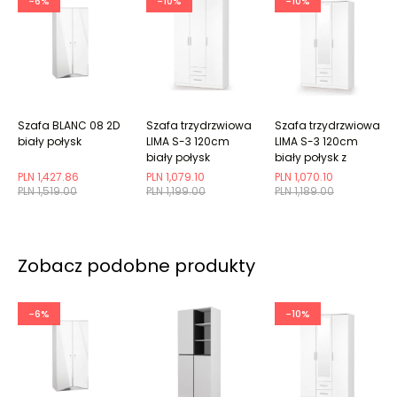
-6%
-10%
-10%
Szafa BLANC 08 2D
Szafa trzydrzwiowa
Szafa trzydrzwiowa
biały połysk
LIMA S-3 120cm
LIMA S-3 120cm
biały połysk
biały połysk z
lustrem
PLN 1,427.86
PLN 1,079.10
PLN 1,070.10
PLN 1,519.00
PLN 1,199.00
PLN 1,189.00
Zobacz podobne produkty
-6%
-10%