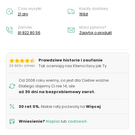
Czas wysyłki:
Koszty dostawy:
21 dni
169zł
Zamów:
Masz pytania?
91 822 80 56
Zapytaj o produkt
Prawdziwe historie i zaufanie
Tak oceniają nas Klienci tacy jak Ty
20 000+ OPINII
Od 2006 roku wiemy, co jest dla Ciebie ważne.
Dlatego dajemy Ci nie 14, ale
aż 30 dni na bezproblemowy zwrot.
30 rat 0%.
Niskie raty pozwolą na
Więcej
Wniesienie?
Napisz
lub
zadzwoń
.