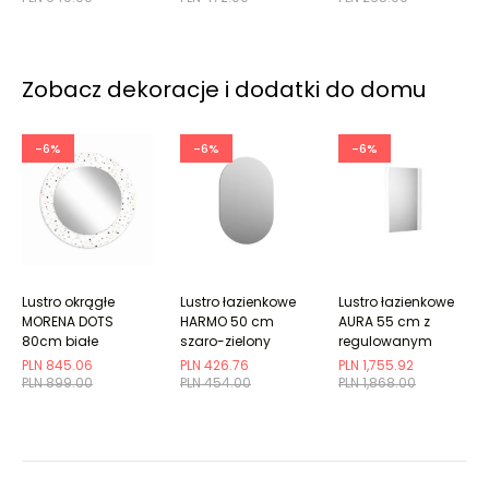
Zobacz dekoracje i dodatki do domu
-6%
-6%
-6%
Lustro okrągłe
Lustro łazienkowe
Lustro łazienkowe
MORENA DOTS
HARMO 50 cm
AURA 55 cm z
80cm białe
szaro-zielony
regulowanym
półmat owalne
podświetleniem LED
PLN 845.06
PLN 426.76
PLN 1,755.92
PLN 899.00
PLN 454.00
PLN 1,868.00