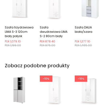
Szafa trzydrzwiowa
Szafa
Szafa DALIA
LIMA S-3 120cm
dwudrzwiowa LIMA
biała/szara
biały połysk
S-2 80cm biały
połysk
PLN 1,079.10
PLN 878.40
PLN 1,377.10
PLN 1,199.00
PLN 976.00
PLN 1,465.00
Zobacz podobne produkty
-10%
-10%