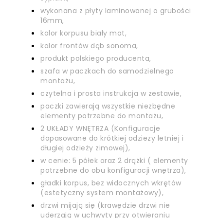
wykonana z płyty laminowanej o grubości
16mm,
kolor korpusu biały mat,
kolor frontów dąb sonoma,
produkt polskiego producenta,
szafa w paczkach do samodzielnego
montażu,
czytelna i prosta instrukcja w zestawie,
paczki zawierają wszystkie niezbędne
elementy potrzebne do montażu,
2 UKŁADY WNĘTRZA (Konfiguracje
dopasowane do krótkiej odzieży letniej i
długiej odzieży zimowej),
w cenie: 5 półek oraz 2 drążki ( elementy
potrzebne do obu konfiguracji wnętrza),
gładki korpus, bez widocznych wkrętów
(estetyczny system montażowy),
drzwi mijają się (krawędzie drzwi nie
uderzają w uchwyty przy otwieraniu