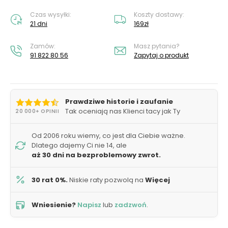
Czas wysyłki:
Koszty dostawy:
21 dni
169zł
Zamów:
Masz pytania?
91 822 80 56
Zapytaj o produkt
Prawdziwe historie i zaufanie
Tak oceniają nas Klienci tacy jak Ty
20 000+ OPINII
Od 2006 roku wiemy, co jest dla Ciebie ważne.
Dlatego dajemy Ci nie 14, ale
aż 30 dni na bezproblemowy zwrot.
30 rat 0%.
Niskie raty pozwolą na
Więcej
Wniesienie?
Napisz
lub
zadzwoń
.