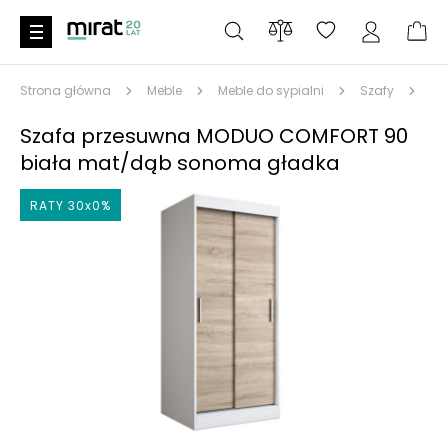
Strona główna
Meble
Meble do sypialni
Szafy
Sz
Szafa przesuwna MODUO COMFORT 90
biała mat/dąb sonoma gładka
RATY 30x0%