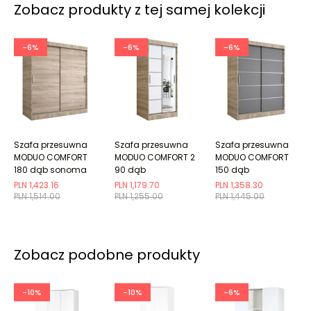
Zobacz produkty z tej samej kolekcji
-6%
-6%
-6%
Szafa przesuwna
Szafa przesuwna
Szafa przesuwna
MODUO COMFORT
MODUO COMFORT 2
MODUO COMFORT
180 dąb sonoma
90 dąb
150 dąb
gładka
sonoma/biała mat
sonoma/antracyt
PLN 1,423.16
PLN 1,179.70
PLN 1,358.30
z lustrem
z listwami
PLN 1,514.00
PLN 1,255.00
PLN 1,445.00
Zobacz podobne produkty
-10%
-10%
-6%