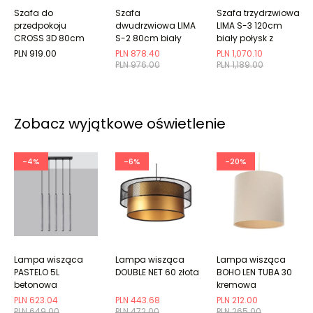
Szafa do
Szafa
Szafa trzydrzwiowa
przedpokoju
dwudrzwiowa LIMA
LIMA S-3 120cm
CROSS 3D 80cm
S-2 80cm biały
biały połysk z
biała/czarna z
połysk
lustrem
PLN 919.00
PLN 878.40
PLN 1,070.10
półkami
PLN 976.00
PLN 1,189.00
Zobacz wyjątkowe oświetlenie
-4%
-6%
-20%
Lampa wisząca
Lampa wisząca
Lampa wisząca
PASTELO 5L
DOUBLE NET 60 złota
BOHO LEN TUBA 30
betonowa
kremowa
PLN 623.04
PLN 443.68
PLN 212.00
PLN 649.00
PLN 472.00
PLN 265.00