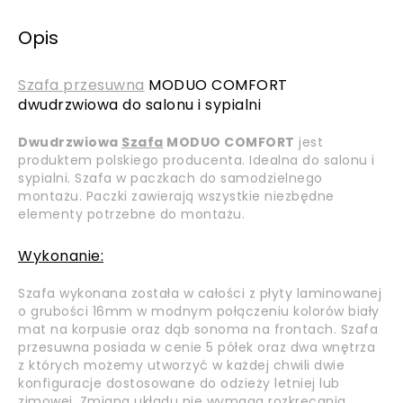
Opis
Szafa przesuwna
MODUO COMFORT
dwudrzwiowa do salonu i sypialni
Dwudrzwiowa
Szafa
MODUO COMFORT
jest
produktem polskiego producenta. Idealna do salonu i
sypialni. Szafa w paczkach do samodzielnego
montażu. Paczki zawierają wszystkie niezbędne
elementy potrzebne do montażu.
Wykonanie:
Szafa wykonana została w całości z płyty laminowanej
o grubości 16mm w modnym połączeniu kolorów biały
mat na korpusie oraz dąb sonoma na frontach. Szafa
przesuwna posiada w cenie 5 półek oraz dwa wnętrza
z których możemy utworzyć w każdej chwili dwie
konfiguracje dostosowane do odzieży letniej lub
zimowej. Zmiana układu nie wymaga rozkręcania