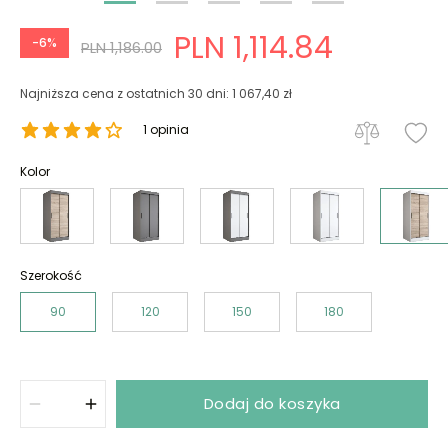
PLN 1,114.84
-6%
PLN 1,186.00
Najniższa cena z ostatnich 30 dni: 1 067,40 zł
1 opinia
Kolor
Szerokość
90
120
150
180
Dodaj do koszyka