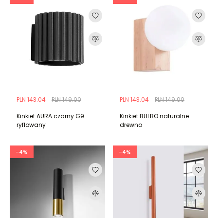
PLN 143.04
PLN 149.00
PLN 143.04
PLN 149.00
Kinkiet AURA czarny G9
Kinkiet BULBO naturalne
ryflowany
drewno
-4%
-4%