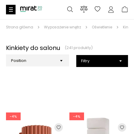
Strona główna
Wyposażenie wnętrz
Oświetlenie
Kinkie
Kinkiety do salonu
(241 produkty)
Filtry
-4%
-4%