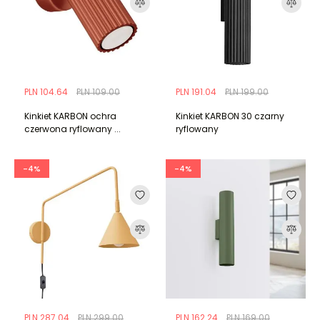
PLN 104.64
PLN 109.00
PLN 191.04
PLN 199.00
Kinkiet KARBON ochra
Kinkiet KARBON 30 czarny
czerwona ryflowany ...
ryflowany
-4%
-4%
PLN 287.04
PLN 299.00
PLN 162.24
PLN 169.00