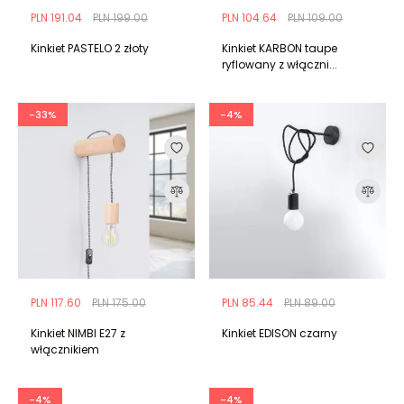
PLN 191.04
PLN 199.00
PLN 104.64
PLN 109.00
Kinkiet PASTELO 2 złoty
Kinkiet KARBON taupe
ryflowany z włączni...
-33%
-4%
PLN 117.60
PLN 175.00
PLN 85.44
PLN 89.00
Kinkiet NIMBI E27 z
Kinkiet EDISON czarny
włącznikiem
-4%
-4%