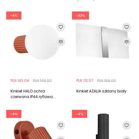
-4%
-33%
PLN 143.04
PLN 149.00
PLN 113.57
PLN 169.00
Kinkiet HALO ochra
Kinkiet AZALIA szklany biały
czerwona IP44 ryflowa...
-4%
-4%