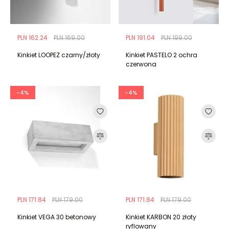
PLN 162.24
PLN 169.00
PLN 191.04
PLN 199.00
Kinkiet LOOPEZ czarny/złoty
Kinkiet PASTELO 2 ochra
czerwona
-4%
-4%
PLN 171.84
PLN 179.00
PLN 171.84
PLN 179.00
Kinkiet VEGA 30 betonowy
Kinkiet KARBON 20 złoty
ryflowany