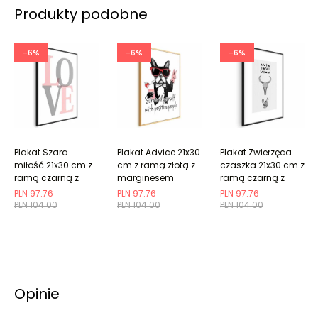
Produkty podobne
-6%
-6%
-6%
Plakat Szara
Plakat Advice 21x30
Plakat Zwierzęca
miłość 21x30 cm z
cm z ramą złotą z
czaszka 21x30 cm z
ramą czarną z
marginesem
ramą czarną z
marginesem
marginesem
PLN 97.76
PLN 97.76
PLN 97.76
PLN 104.00
PLN 104.00
PLN 104.00
Opinie