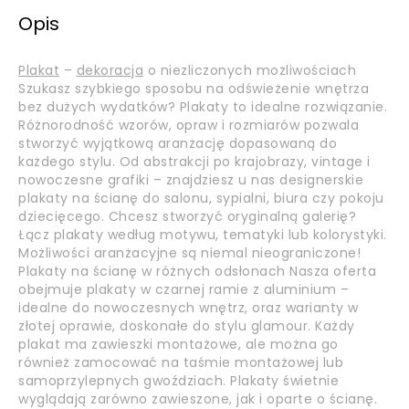
Opis
Plakat
–
dekoracja
o niezliczonych możliwościach
Szukasz szybkiego sposobu na odświeżenie wnętrza
bez dużych wydatków? Plakaty to idealne rozwiązanie.
Różnorodność wzorów, opraw i rozmiarów pozwala
stworzyć wyjątkową aranżację dopasowaną do
każdego stylu. Od abstrakcji po krajobrazy, vintage i
nowoczesne grafiki – znajdziesz u nas designerskie
plakaty na ścianę do salonu, sypialni, biura czy pokoju
dziecięcego. Chcesz stworzyć oryginalną galerię?
Łącz plakaty według motywu, tematyki lub kolorystyki.
Możliwości aranżacyjne są niemal nieograniczone!
Plakaty na ścianę w różnych odsłonach Nasza oferta
obejmuje plakaty w czarnej ramie z aluminium –
idealne do nowoczesnych wnętrz, oraz warianty w
złotej oprawie, doskonałe do stylu glamour. Każdy
plakat ma zawieszki montażowe, ale można go
również zamocować na taśmie montażowej lub
samoprzylepnych gwoździach. Plakaty świetnie
wyglądają zarówno zawieszone, jak i oparte o ścianę.