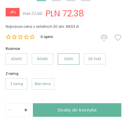
PLN 72.38
-6%
PLN 77.00
Najniższa cena z ostatnich 30 dni: 68,53 zł
0 opinii
Rozmiar
40x60
60x90
21x30
29.7x42
Z ramą
Z ramą
Bez ramy
Dodaj do koszyka