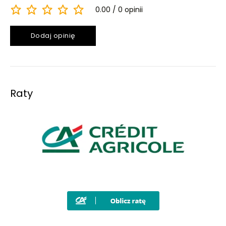
0.00
0 opinii
Dodaj opinię
Raty