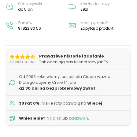
Czas wysyłki:
Koszty dostawy:
do 5 dni
29zł
Zamów:
Masz pytania?
91 822 80 56
Zapytaj o produkt
Prawdziwe historie i zaufanie
Tak oceniają nas Klienci tacy jak Ty
20 000+ OPINII
Od 2006 roku wiemy, co jest dla Ciebie ważne.
Dlatego dajemy Ci nie 14, ale
aż 30 dni na bezproblemowy zwrot.
30 rat 0%.
Niskie raty pozwolą na
Więcej
Wniesienie?
Napisz
lub
zadzwoń
.