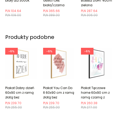
biały LED 3000K
GEMSTONE
BUBBLE LIGHT 40cm
biała/czarna
zielona
PLN 104.64
PLN 365.66
PLN 287.64
PLN 109.00
PLN 389.00
PLN 306.00
Produkty podobne
-6%
-6%
-6%
Plakat Dobry dzień
Plakat You Can Do
Plakat Tęczowe
60x90 cm z ramą
It 60x90 cm z ramą
home 60x90 cm z
złotą bez
złotą bez
ramą czarną z
marginesu
marginesu
marginesem
PLN 239.70
PLN 239.70
PLN 260.38
PLN 255.00
PLN 255.00
PLN 277.00