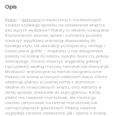
Opis
Plakat
–
dekoracja
o niezliczonych możliwościach
Szukasz szybkiego sposobu na odświeżenie wnętrza
bez dużych wydatków? Plakaty to idealne rozwiązanie.
Różnorodność wzorów, opraw i rozmiarów pozwala
stworzyć wyjątkową aranżację dopasowaną do
każdego stylu. Od abstrakcji po krajobrazy, vintage i
nowoczesne grafiki – znajdziesz u nas designerskie
plakaty na ścianę do salonu, sypialni, biura czy pokoju
dziecięcego. Chcesz stworzyć oryginalną galerię?
Łącz plakaty według motywu, tematyki lub kolorystyki.
Możliwości aranżacyjne są niemal nieograniczone!
Plakaty na ścianę w różnych odsłonach Nasza oferta
obejmuje plakaty w czarnej ramie z aluminium –
idealne do nowoczesnych wnętrz, oraz warianty w
złotej oprawie, doskonałe do stylu glamour. Każdy
plakat ma zawieszki montażowe, ale można go
również zamocować na taśmie montażowej lub
samoprzylepnych gwoździach. Plakaty świetnie
wyglądają zarówno zawieszone, jak i oparte o ścianę.