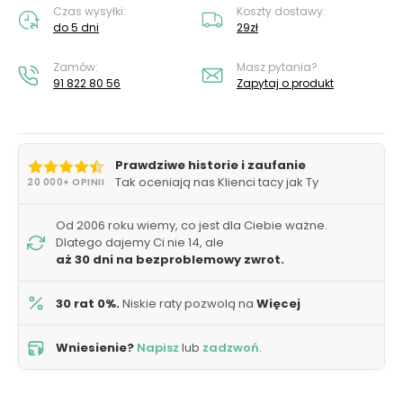
Czas wysyłki:
Koszty dostawy:
do 5 dni
29zł
Zamów:
Masz pytania?
91 822 80 56
Zapytaj o produkt
Prawdziwe historie i zaufanie
Tak oceniają nas Klienci tacy jak Ty
20 000+ OPINII
Od 2006 roku wiemy, co jest dla Ciebie ważne.
Dlatego dajemy Ci nie 14, ale
aż 30 dni na bezproblemowy zwrot.
30 rat 0%.
Niskie raty pozwolą na
Więcej
Wniesienie?
Napisz
lub
zadzwoń
.