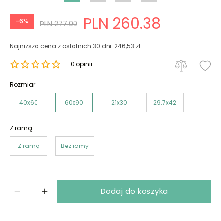
PLN 260.38
-6%
PLN 277.00
Najniższa cena z ostatnich 30 dni: 246,53 zł
0 opinii
Rozmiar
40x60
60x90
21x30
29.7x42
Z ramą
Z ramą
Bez ramy
Dodaj do koszyka