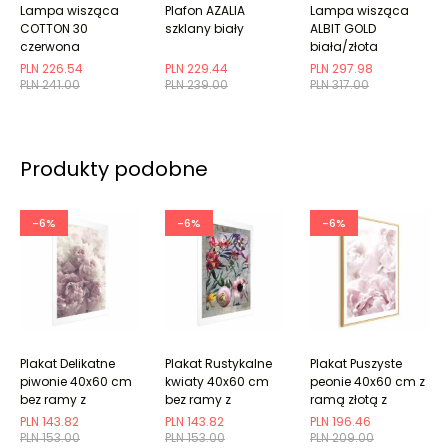
Lampa wisząca
Plafon AZALIA
Lampa wisząca
COTTON 30
szklany biały
ALBIT GOLD
czerwona
biała/złota
PLN 226.54
PLN 229.44
PLN 297.98
PLN 241.00
PLN 239.00
PLN 317.00
Produkty podobne
-6%
-6%
-6%
Plakat Delikatne
Plakat Rustykalne
Plakat Puszyste
piwonie 40x60 cm
kwiaty 40x60 cm
peonie 40x60 cm z
bez ramy z
bez ramy z
ramą złotą z
marginesem
marginesem
marginesem
PLN 143.82
PLN 143.82
PLN 196.46
PLN 153.00
PLN 153.00
PLN 209.00