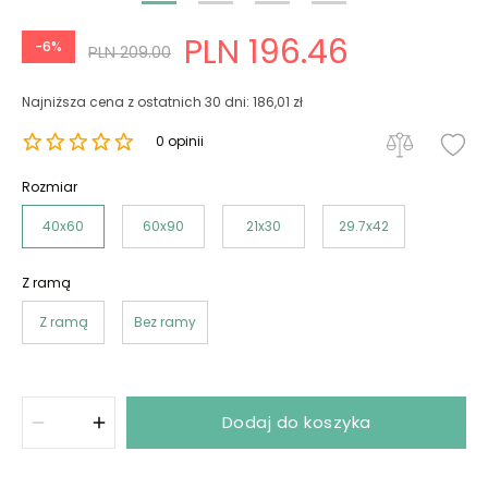
PLN 196.46
-6%
PLN 209.00
Najniższa cena z ostatnich 30 dni: 186,01 zł
0 opinii
Rozmiar
40x60
60x90
21x30
29.7x42
Z ramą
Z ramą
Bez ramy
Dodaj do koszyka