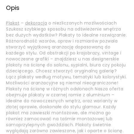
Opis
Plakat
–
dekoracja
o niezliczonych możliwościach
Szukasz szybkiego sposobu na odświeżenie wnętrza
bez dużych wydatków? Plakaty to idealne rozwiązanie.
Różnorodność wzorów, opraw i rozmiarów pozwala
stworzyć wyjątkową aranżację dopasowaną do
każdego stylu. Od abstrakcji po krajobrazy, vintage i
nowoczesne grafiki – znajdziesz u nas designerskie
plakaty na ścianę do salonu, sypialni, biura czy pokoju
dziecięcego. Chcesz stworzyć oryginalną galerię?
Łącz plakaty według motywu, tematyki lub kolorystyki.
Możliwości aranżacyjne są niemal nieograniczone!
Plakaty na ścianę w różnych odsłonach Nasza oferta
obejmuje plakaty w czarnej ramie z aluminium –
idealne do nowoczesnych wnętrz, oraz warianty w
złotej oprawie, doskonałe do stylu glamour. Każdy
plakat ma zawieszki montażowe, ale można go
również zamocować na taśmie montażowej lub
samoprzylepnych gwoździach. Plakaty świetnie
wyglądają zarówno zawieszone, jak i oparte o ścianę.