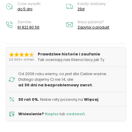
Czas wysyłki:
Koszty dostawy:
do 5 dni
29zł
Zamów:
Masz pytania?
91 822 80 56
Zapytaj o produkt
Prawdziwe historie i zaufanie
Tak oceniają nas Klienci tacy jak Ty
20 000+ OPINII
Od 2006 roku wiemy, co jest dla Ciebie ważne.
Dlatego dajemy Ci nie 14, ale
aż 30 dni na bezproblemowy zwrot.
30 rat 0%.
Niskie raty pozwolą na
Więcej
Wniesienie?
Napisz
lub
zadzwoń
.