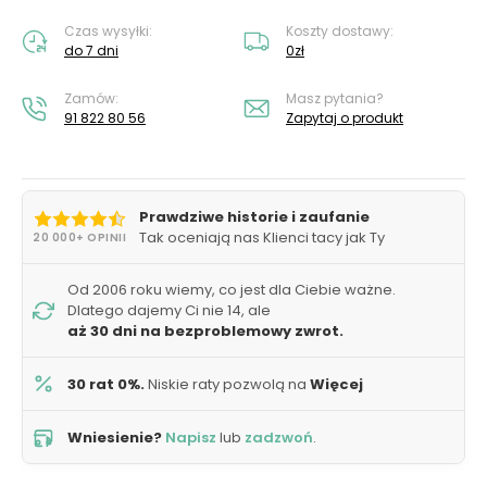
Czas wysyłki:
Koszty dostawy:
do 7 dni
0zł
Zamów:
Masz pytania?
91 822 80 56
Zapytaj o produkt
Prawdziwe historie i zaufanie
Tak oceniają nas Klienci tacy jak Ty
20 000+ OPINII
Od 2006 roku wiemy, co jest dla Ciebie ważne.
Dlatego dajemy Ci nie 14, ale
aż 30 dni na bezproblemowy zwrot.
30 rat 0%.
Niskie raty pozwolą na
Więcej
Wniesienie?
Napisz
lub
zadzwoń
.