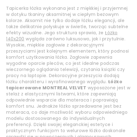
Tapicerka łóżka wykonana jest z miękkiej i przyjemnej
w dotyku tkaniny aksamitnej w ciepłym beżowym
kolorze. Aksamit nie tylko dodaje łóżku elegancji, ale
także delikatnie połyskuje w świetle, tworząc subtelne
efekty wizualne. Jego struktura sprawia, że
Łóżko
140x200
wygląda zarówno luksusowo, jak i przytulnie.
Wysokie, miękkie zagłowie z dekoracyjnymi
przeszyciami jest kolejnym elementem, który podnosi
komfort użytkowania łóżka. Zagłowie zapewnia
wygodne oparcie pleców, co jest idealne podczas
wieczornego oglądania telewizji, czytania książki czy
pracy na laptopie. Dekoracyjne przeszycia dodają
łóżku charakteru i wyrafinowanego wyglądu.
Łóżko
tapicerowane MONTREAL VELVET
wyposażone jest w
stelaż z elastycznymi listwami, które zapewniają
odpowiednie wsparcie dla materaca i poprawiają
komfort snu. Jednakże łóżko sprzedawane jest bez
materaca, co daje możliwość wyboru odpowiedniego
modelu dostosowanego do indywidualnych
preferencji. Dzięki swojej eleganckiej estetyce i
praktycznym funkcjom to welurowe łóżko doskonale
sprawdzi się w nowoczesnych i glamourowych