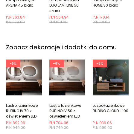
ARENA 45 biała
DUO LAMI LINE 50
HOME 30 biała
szara
PLN 363.84
PLN 564.94
PLN 170.14
PLN 379.00
PLN 601.00
PLN 181.00
Zobacz dekoracje i dodatki do domu
-6%
-6%
-6%
Lustro łazienkowe
Lustro łazienkowe
Lustro łazienkowe
RUBINO IV 70 z
RUBINO IV 50 z
RUBINO CLOUD II 100
oświetleniem LED
oświetleniem LED
PLN 892.06
PLN 704.06
PLN 939.06
PLN 949.00
PLN 749.00
PLN 999.00