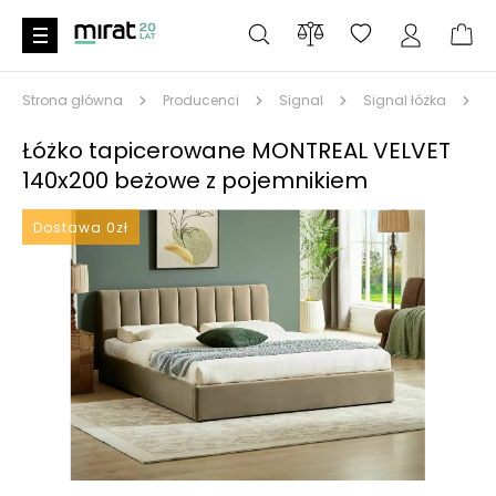
Strona główna
Producenci
Signal
Signal łóżka
Ł
Łóżko tapicerowane MONTREAL VELVET
140x200 beżowe z pojemnikiem
Dostawa 0zł