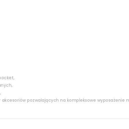
pocket,
anych,
,
ór akcesoriów pozwalających na kompleksowe wyposażenie m