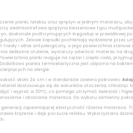
czenie pianki, lateksu oraz sprężyn w jednym materacu, ab
zy siedmiostrefowa sprężyna kieszeniowa typu multipocket,
ężyn, doskonale podtrzymujących kręgosłup w prawidłowej po
lujących. Żelowe kapsułki pochłaniają wydzielane przez użyt
t trwały i silnie antyalergiczny, a jego powierzchnia stanowi
enia delikatne otulenie, wystarczy odwrócić materac na drugą
wierzchnia pianki reaguje na ciężar i ciepło ciała, przyjmu
 Dodatkowo pianka termoelastyczna jest odporna na bakterie
ierpiących na alergie.
ysokość około 24 cm i w standardzie zawiera pokrowiec
Adap
materiał dostosowuje się do warunków otoczenia, chłodząc l
zdjąć i wyprać w 30°C, co pomaga utrzymać świeżość i higi
rzenoszenie i obracanie materaca. Do wyboru zamienny pok
generacji zapewniającej elastyczność rdzenia materaca. Trwa
rawia krążenie i daje poczucie relaksu. Wykorzystana dzian
ch.