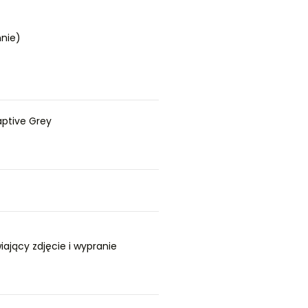
nnie)
aptive Grey
ający zdjęcie i wypranie