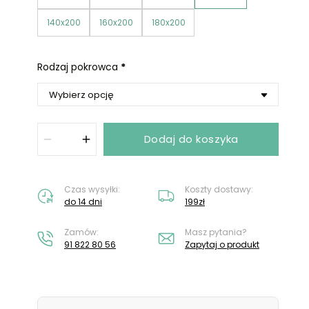
Nie masz konta?
Załóż konto
140x200
160x200
180x200
Rodzaj pokrowca
*
Dodaj do koszyka
Czas wysyłki:
Koszty dostawy:
do 14 dni
199zł
Zamów:
Masz pytania?
91 822 80 56
Zapytaj o produkt