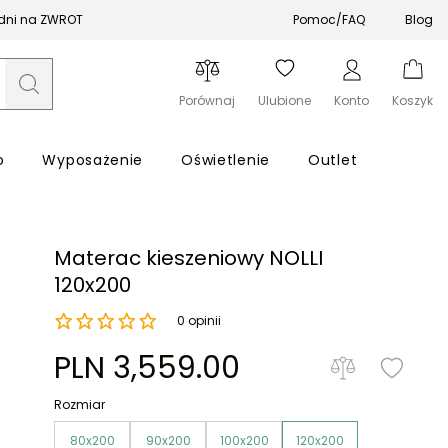
 dni na ZWROT
Pomoc/FAQ
Blog
Porównaj
Ulubione
Konto
Koszyk
o
Wyposażenie
Oświetlenie
Outlet
Materac kieszeniowy NOLLI
120x200
0 opinii
Zapomniałeś hasła?
PLN 3,559.00
Zaloguj się
Rozmiar
80x200
90x200
100x200
120x200