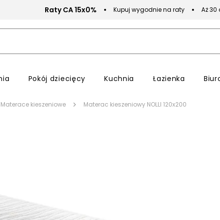
Raty CA 15x0%
Kupuj wygodnie na raty
Aż 30
nia
Pokój dziecięcy
Kuchnia
Łazienka
Biur
Materace kieszeniowe
Materac kieszeniowy NOLLI 120x200