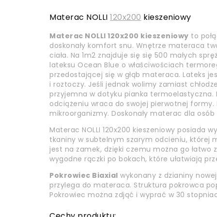
Materac NOLLI
120x200
kieszeniowy
Materac NOLLI 120x200 kieszeniowy
to połą
doskonały komfort snu. Wnętrze materaca twor
ciała. Na 1m2 znajduje się się 500 małych spr
lateksu Ocean Blue o właściwościach termoregu
przedostającej się w głąb materaca. Lateks jes
i roztoczy. Jeśli jednak wolimy zamiast chłodz
przyjemna w dotyku pianka termoelastyczna. Po
odciążeniu wraca do swojej pierwotnej formy.
mikroorganizmy. Doskonały materac dla osób c
Materac NOLLI 120x200 kieszeniowy posiada w
tkaniny w subtelnym szarym odcieniu, której 
jest na zamek, dzięki czemu można go łatwo 
wygodne rączki po bokach, które ułatwiają p
Pokrowiec Biaxial
wykonany z dzianiny nowej 
przylega do materaca. Struktura pokrowca pop
Pokrowiec można zdjąć i wyprać w 30 stopnia
Cechy produktu: