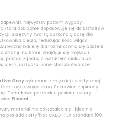
y zapewnić najwyższy poziom wygody i
 która dokładnie dopasowuje się do kształtów
zycji. Sprężyny tworzą doskonałą bazę dla
kownika ciepło, redukując ilość wilgoci
 skuteczną barierę dla rozmnażania się bakterii
 stronę, na której znajduje się miękka i
jąc postać zgodną z kształtem ciała, a po
, pleśń, roztocza i inne chorobotwórcze
tive Grey
wykonano z miękkiej i elastycznej
atem i ogrzewając zimą. Pokrowiec zapinany
enę. Dodatkowo pokrowiec posiada cztery
rowiec
Biaxial
.
ły materiał nie odkształca się i idealnie
ina posiada certyfikat OKEO-TEX Standard 100.