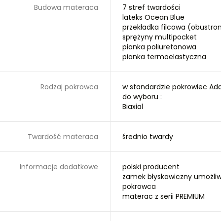
Budowa materaca
7 stref twardości
lateks Ocean Blue
przekładka filcowa (obustro
sprężyny multipocket
pianka poliuretanowa
pianka termoelastyczna
Rodzaj pokrowca
w standardzie pokrowiec Ad
do wyboru :
Biaxial
Twardość materaca
średnio twardy
Informacje dodatkowe
polski producent
zamek błyskawiczny umożliwi
pokrowca
materac z serii PREMIUM