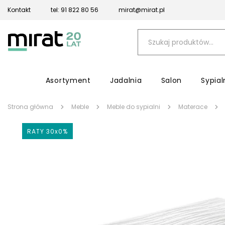
Kontakt
tel: 91 822 80 56
mirat@mirat.pl
Asortyment
Jadalnia
Salon
Sypial
Strona główna
Meble
Meble do sypialni
Materace
RATY 30x0%