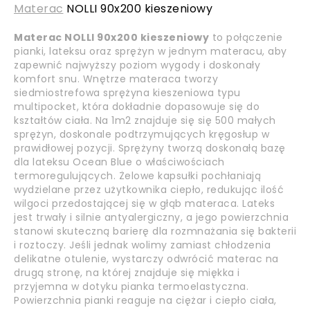
Materac
NOLLI 90x200 kieszeniowy
Materac NOLLI 90x200 kieszeniowy
to połączenie
pianki, lateksu oraz sprężyn w jednym materacu, aby
zapewnić najwyższy poziom wygody i doskonały
komfort snu. Wnętrze materaca tworzy
siedmiostrefowa sprężyna kieszeniowa typu
multipocket, która dokładnie dopasowuje się do
kształtów ciała. Na 1m2 znajduje się się 500 małych
sprężyn, doskonale podtrzymujących kręgosłup w
prawidłowej pozycji. Sprężyny tworzą doskonałą bazę
dla lateksu Ocean Blue o właściwościach
termoregulujących. Żelowe kapsułki pochłaniają
wydzielane przez użytkownika ciepło, redukując ilość
wilgoci przedostającej się w głąb materaca. Lateks
jest trwały i silnie antyalergiczny, a jego powierzchnia
stanowi skuteczną barierę dla rozmnażania się bakterii
i roztoczy. Jeśli jednak wolimy zamiast chłodzenia
delikatne otulenie, wystarczy odwrócić materac na
drugą stronę, na której znajduje się miękka i
przyjemna w dotyku pianka termoelastyczna.
Powierzchnia pianki reaguje na ciężar i ciepło ciała,