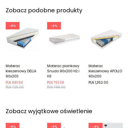
Zobacz podobne produkty
-6%
-6%
Materac
Materac piankowy
Materac
kieszeniowy DELLA
Snudo 90x200 H2 i
kieszeniowy APOLLO
90x200
H3
90x200
PLN 681.50
PLN 751.06
PLN 1,352.00
PLN 725.00
PLN 799.00
Zobacz wyjątkowe oświetlenie
-6%
-6%
-4%