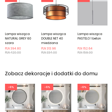
Lampa wisząca
Lampa wisząca
Lampa wisząca
NATURAL GREY 60
DOUBLE NET 40
PASTELO 1 beton
szara
miedziana
PLN 394.80
PLN 313.96
PLN 152.64
PLN 420.00
PLN 334.00
PLN 159.00
Zobacz dekoracje i dodatki do domu
-6%
-6%
-6%