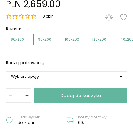
PLN 2,659.00
0 opinii
Rozmiar
80x200
90x200
100x200
120x200
140x20
Rodzaj pokrowca
*
Dodaj do koszyka
Czas wysyłki:
Koszty dostawy:
do 14 dni
69zł