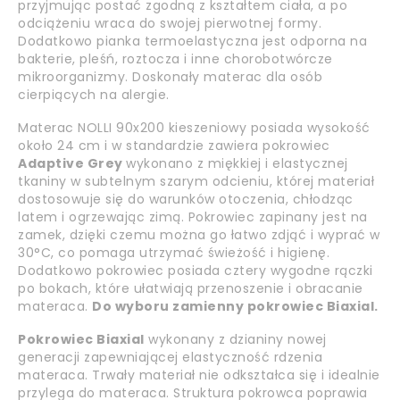
przyjmując postać zgodną z kształtem ciała, a po
odciążeniu wraca do swojej pierwotnej formy.
Dodatkowo pianka termoelastyczna jest odporna na
bakterie, pleśń, roztocza i inne chorobotwórcze
mikroorganizmy. Doskonały materac dla osób
cierpiących na alergie.
Materac NOLLI 90x200 kieszeniowy posiada wysokość
około 24 cm i w standardzie zawiera pokrowiec
Adaptive Grey
wykonano z miękkiej i elastycznej
tkaniny w subtelnym szarym odcieniu, której materiał
dostosowuje się do warunków otoczenia, chłodząc
latem i ogrzewając zimą. Pokrowiec zapinany jest na
zamek, dzięki czemu można go łatwo zdjąć i wyprać w
30°C, co pomaga utrzymać świeżość i higienę.
Dodatkowo pokrowiec posiada cztery wygodne rączki
po bokach, które ułatwiają przenoszenie i obracanie
materaca.
Do wyboru zamienny pokrowiec Biaxial.
Pokrowiec Biaxial
wykonany z dzianiny nowej
generacji zapewniającej elastyczność rdzenia
materaca. Trwały materiał nie odkształca się i idealnie
przylega do materaca. Struktura pokrowca poprawia