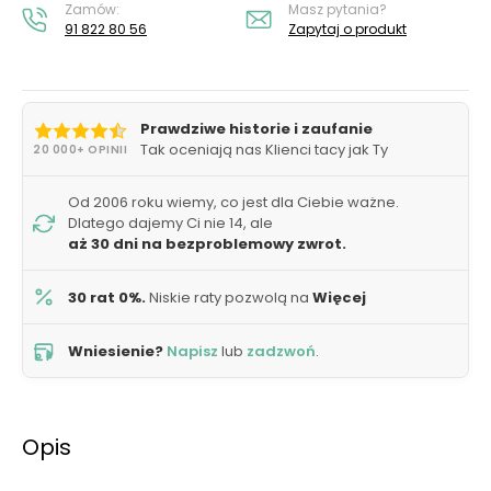
Zamów:
Masz pytania?
91 822 80 56
Zapytaj o produkt
Prawdziwe historie i zaufanie
Tak oceniają nas Klienci tacy jak Ty
20 000+ OPINII
Od 2006 roku wiemy, co jest dla Ciebie ważne.
Dlatego dajemy Ci nie 14, ale
aż 30 dni na bezproblemowy zwrot.
30 rat 0%.
Niskie raty pozwolą na
Więcej
Wniesienie?
Napisz
lub
zadzwoń
.
Opis