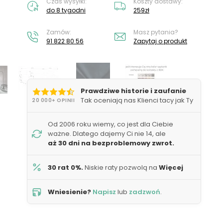
Czas wysyłki:
Koszty dostawy:
do 8 tygodni
259zł
Zamów:
Masz pytania?
91 822 80 56
Zapytaj o produkt
Prawdziwe historie i zaufanie
Tak oceniają nas Klienci tacy jak Ty
20 000+ OPINII
Od 2006 roku wiemy, co jest dla Ciebie
ważne. Dlatego dajemy Ci nie 14, ale
aż 30 dni na bezproblemowy zwrot.
30 rat 0%.
Niskie raty pozwolą na
Więcej
Wniesienie?
Napisz
lub
zadzwoń
.