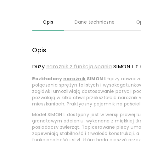
Opis
Dane techniczne
O
Opis
Duży
narożnik z funkcją spania
SIMON L z
Rozkładany
narożnik
SIMON L
łączy nowocze
połączenia sprężyn falistych i wysokogatunk
zagłówki umożliwiają dostosowanie pozycji po
pozwalają w kilka chwil przekształcić narożnik
mieszkaniach. Praktyczny pojemnik na poście
Model SIMON L dostępny jest w wersji prawej 
granatowym odcieniu, wykonana z miękkiej tka
posiadaczy zwierząt. Tapicerowane plecy umoż
zapewniają stabilność i trwałość konstrukcji,
funkcjonalność i styl, które będą cieszyć przez