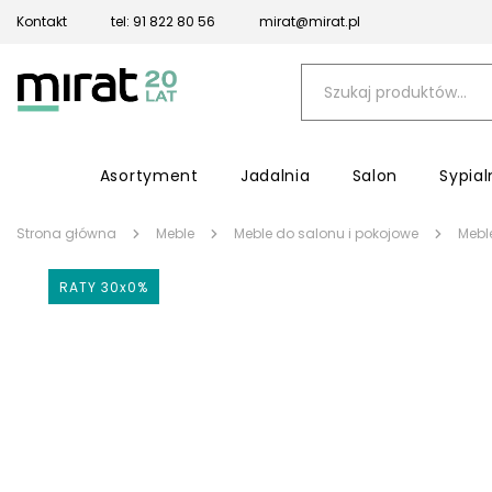
Kontakt
tel: 91 822 80 56
mirat@mirat.pl
Asortyment
Jadalnia
Salon
Sypial
Strona główna
Meble
Meble do salonu i pokojowe
Mebl
RATY 30x0%