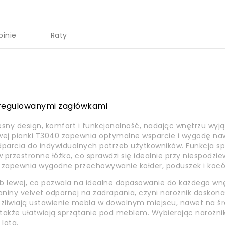
pinie
Raty
 regulowanymi zagłówkami
sny design, komfort i funkcjonalność, nadając wnętrzu wyją
owej pianki T3040 zapewnia optymalne wsparcie i wygodę na
dparcia do indywidualnych potrzeb użytkowników. Funkcja sp
 w przestronne łóżko, co sprawdzi się idealnie przy niespod
l zapewnia wygodne przechowywanie kołder, poduszek i koc
lub lewej, co pozwala na idealne dopasowanie do każdego wn
niny velvet odpornej na zadrapania, czyni narożnik doskona
liwiają ustawienie mebla w dowolnym miejscu, nawet na śro
 a także ułatwiają sprzątanie pod meblem. Wybierając narożni
 lata.