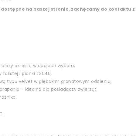
niż dostępne na naszej stronie, zachęcamy do kontaktu 
należy określić w opcjach wyboru,
falistej i pianki T3040,
ową typu velvet w głębokim granatowym odcieniu,
rapania - idealna dla posiadaczy zwierząt,
rożnika,
m,