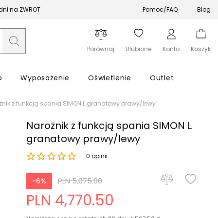
 dni na ZWROT
Pomoc/FAQ
Blog
Porównaj
Ulubione
Konto
Koszyk
o
Wyposażenie
Oświetlenie
Outlet
żnik z funkcją spania SIMON L granatowy prawy/lewy
Narożnik z funkcją spania SIMON L
granatowy prawy/lewy
0 opinii
Zapomniałeś hasła?
PLN 5,075.00
-6%
Zaloguj się
PLN 4,770.50