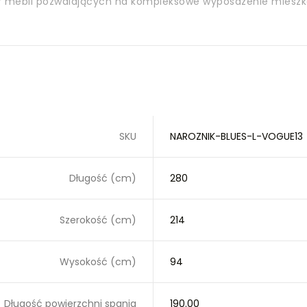
ór mebli pozwalających na kompleksowe wyposażenie mieszk
SKU
NAROZNIK-BLUES-L-VOGUE13
Długość (cm)
280
Szerokość (cm)
214
Wysokość (cm)
94
Długość powierzchni spania
190.00