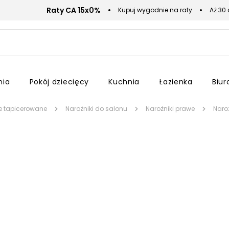
Raty CA 15x0%
Kupuj wygodnie na raty
Aż 30
nia
Pokój dziecięcy
Kuchnia
Łazienka
Biur
e tapicerowane
Narożniki do salonu
Narożniki prawe
Naro