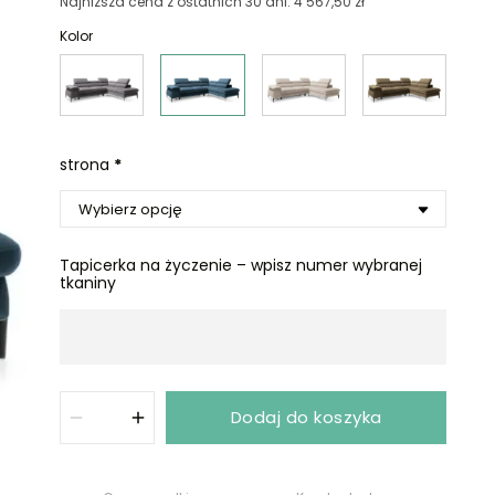
Nie masz konta?
Załóż konto
Najniższa cena z ostatnich 30 dni: 4 567,50 zł
Kolor
strona
*
Tapicerka na życzenie – wpisz numer wybranej
tkaniny
Dodaj do koszyka