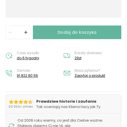
Dodaj do koszyka
Czas wysyłki:
Koszty dostawy:
do 6 tygodni
29zł
Zamów:
Masz pytania?
91 822 80 56
Zapytaj o produkt
Prawdziwe historie i zaufanie
Tak oceniają nas Klienci tacy jak Ty
20 000+ OPINII
Od 2006 roku wiemy, co jest dla Ciebie ważne.
Dlatego dajemy Ci nie 14, ale