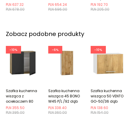
DENIS W80 SU
PLN 637.32
PLN 654.24
PLN 192.70
szara
PLN 678.00
PLN 696.00
PLN 205.00
Zobacz podobne produkty
-10%
-6%
-10%
Szafka kuchenna
Szafka kuchenna
Szafka kuchenna
wisząca z
wisząca 45 BONO
wisząca 50 VENTO
ociekaczem 80
W45 P/L /92 dąb
GO-50/36 dąb
VENTO GC-80/72
złoty
PLN 355.50
PLN 338.40
PLN 138.60
antracyt
PLN 395.00
PLN 360.00
PLN 154.00