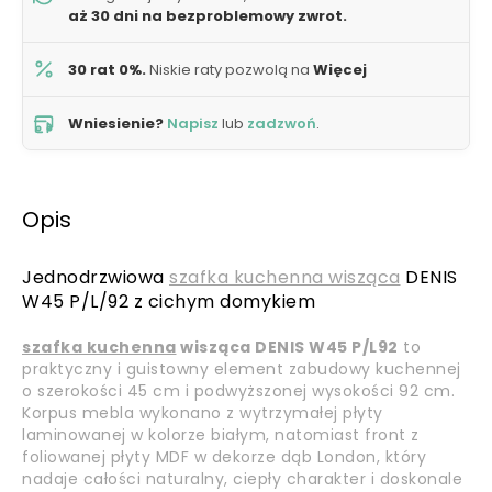
aż 30 dni na bezproblemowy zwrot.
30 rat 0%.
Niskie raty pozwolą na
Więcej
Wniesienie?
Napisz
lub
zadzwoń
.
Opis
Jednodrzwiowa
szafka kuchenna wisząca
DENIS
W45 P/L/92 z cichym domykiem
szafka kuchenna
wisząca DENIS W45 P/L92
t
o
praktyczny i guistowny element zabudowy kuchennej
o szerokości 45 cm i podwyższonej wysokości 92 cm.
Korpus mebla wykonano z wytrzymałej płyty
laminowanej w kolorze białym, natomiast front z
foliowanej płyty MDF w dekorze dąb London, który
nadaje całości naturalny, ciepły charakter i doskonale