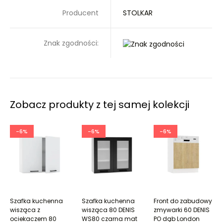
Producent
STOLKAR
Znak zgodności:
Zobacz produkty z tej samej kolekcji
-6%
-6%
-6%
Szafka kuchenna
Szafka kuchenna
Front do zabudowy
wisząca z
wisząca 80 DENIS
zmywarki 60 DENIS
ociekaczem 80
WS80 czarna mat
PO dąb London