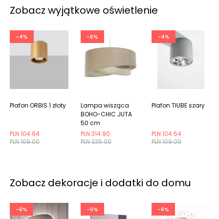
Zobacz wyjątkowe oświetlenie
-4%
-6%
-4%
Plafon ORBIS 1 złoty
Lampa wisząca
Plafon TIUBE szary
BOHO-CHIC JUTA
50 cm
naturalna/szara
PLN 104.64
PLN 314.90
PLN 104.64
PLN 109.00
PLN 335.00
PLN 109.00
Zobacz dekoracje i dodatki do domu
-6%
-6%
-6%