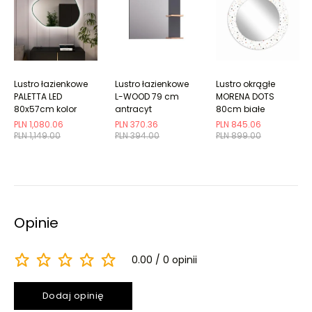
Lustro łazienkowe
Lustro łazienkowe
Lustro okrągłe
PALETTA LED
L-WOOD 79 cm
MORENA DOTS
80x57cm kolor
antracyt
80cm białe
ramki do wyboru
PLN 1,080.06
PLN 370.36
PLN 845.06
PLN 1,149.00
PLN 394.00
PLN 899.00
Opinie
0.00
0 opinii
Dodaj opinię