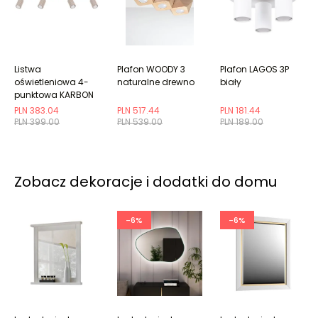
Listwa
Plafon WOODY 3
Plafon LAGOS 3P
oświetleniowa 4-
naturalne drewno
biały
punktowa KARBON
4L taupe ryflowana
PLN 383.04
PLN 517.44
PLN 181.44
PLN 399.00
PLN 539.00
PLN 189.00
Zobacz dekoracje i dodatki do domu
-6%
-6%