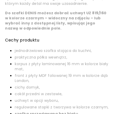
którym każdy detal ma swoje uzasadnienie.
Do szafki DENIS możesz dobrać uchwyt UZ 819/160
w kolorze czarnym – widoczny na zdjęciu – lub
wybrać inny z dostępnej listy, wpisując jego
nazwę w odpowiednie pole.
Cechy produktu
jednodrzwiowa szafka stojąca do kuchni,
praktyczna półka wewnątrz,
korpus z płyty laminowanej 16 mm w kolorze biały
mat,
front z płyty MDF foliowanej 19 mm w kolorze dąb
London,
cichy domyk,
cokół przedni w zestawie,
uchwyt w opcji wyboru,
regulowane stopki z tworzywa w kolorze czarnym,
szafka sprzedawana bez blatu,