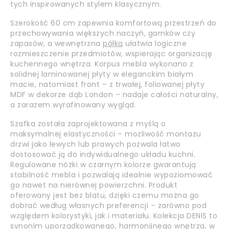
tych inspirowanych stylem klasycznym.
Szerokość 60 cm zapewnia komfortową przestrzeń do
przechowywania większych naczyń, garnków czy
zapasów, a wewnętrzna
półka
ułatwia logiczne
rozmieszczenie przedmiotów, wspierając organizację
kuchennego wnętrza. Korpus mebla wykonano z
solidnej laminowanej płyty w eleganckim białym
macie, natomiast front – z trwałej, foliowanej płyty
MDF w dekorze dąb London – nadaje całości naturalny,
a zarazem wyrafinowany wygląd.
Szafka została zaprojektowana z myślą o
maksymalnej elastyczności – możliwość montażu
drzwi jako lewych lub prawych pozwala łatwo
dostosować ją do indywidualnego układu kuchni.
Regulowane nóżki w czarnym kolorze gwarantują
stabilność mebla i pozwalają idealnie wypoziomować
go nawet na nierównej powierzchni. Produkt
oferowany jest bez blatu, dzięki czemu można go
dobrać według własnych preferencji – zarówno pod
względem kolorystyki, jak i materiału. Kolekcja DENIS to
synonim uporządkowanego, harmonijnego wnętrza, w