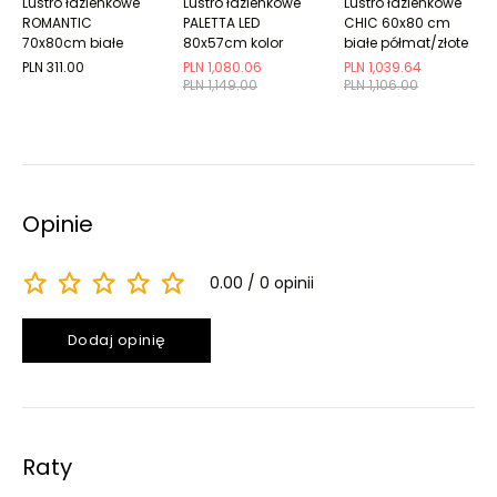
Lustro łazienkowe
Lustro łazienkowe
Lustro łazienkowe
ROMANTIC
PALETTA LED
CHIC 60x80 cm
70x80cm białe
80x57cm kolor
białe półmat/złote
ramki do wyboru
PLN 311.00
PLN 1,080.06
PLN 1,039.64
PLN 1,149.00
PLN 1,106.00
Opinie
0.00
0 opinii
Dodaj opinię
Raty