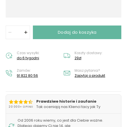
Dodaj do koszyka
Czas wysyłki:
Koszty dostawy:
do 6 tygodni
29zł
Zamów:
Masz pytania?
91 822 80 56
Zapytaj o produkt
Prawdziwe historie i zaufanie
Tak oceniają nas Klienci tacy jak Ty
20 000+ OPINII
Od 2006 roku wiemy, co jest dla Ciebie ważne.
Dlatego dajemy Ci nie 14, ale