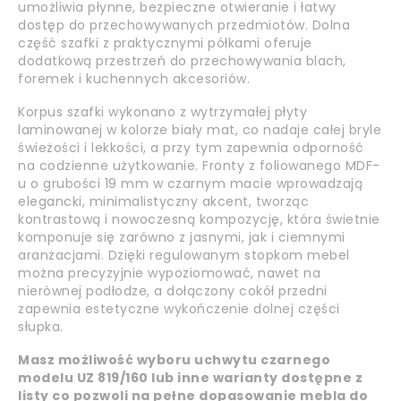
umożliwia płynne, bezpieczne otwieranie i łatwy
dostęp do przechowywanych przedmiotów. Dolna
część szafki z praktycznymi półkami oferuje
dodatkową przestrzeń do przechowywania blach,
foremek i kuchennych akcesoriów.
Korpus szafki wykonano z wytrzymałej płyty
laminowanej w kolorze biały mat, co nadaje całej bryle
świeżości i lekkości, a przy tym zapewnia odporność
na codzienne użytkowanie. Fronty z foliowanego MDF-
u o grubości 19 mm w czarnym macie wprowadzają
elegancki, minimalistyczny akcent, tworząc
kontrastową i nowoczesną kompozycję, która świetnie
komponuje się zarówno z jasnymi, jak i ciemnymi
aranżacjami. Dzięki regulowanym stopkom mebel
można precyzyjnie wypoziomować, nawet na
nierównej podłodze, a dołączony cokół przedni
zapewnia estetyczne wykończenie dolnej części
słupka.
Masz możliwość wyboru uchwytu czarnego
modelu UZ 819/160 lub inne warianty dostępne z
listy co pozwoli na pełne dopasowanie mebla do