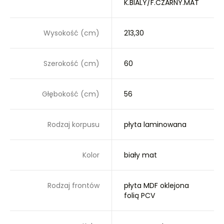
K.BIALY/F.CZARNY.MAT
Wysokość (cm)
213,30
Szerokość (cm)
60
Głębokość (cm)
56
Rodzaj korpusu
płyta laminowana
Kolor
biały mat
Rodzaj frontów
płyta MDF oklejona
folią PCV