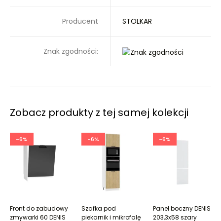
Producent
STOLKAR
Znak zgodności:
Zobacz produkty z tej samej kolekcji
-6%
-6%
-6%
Front do zabudowy
Szafka pod
Panel boczny DENIS
zmywarki 60 DENIS
piekarnik i mikrofalę
203,3x58 szary