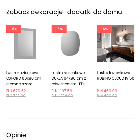
Zobacz dekoracje i dodatki do domu
-6%
-6%
-6%
Lustro łazienkowe
Lustro łazienkowe
Lustro łazienkowe
OXFORD 60x80 cm
DUKLA 64x80 cm z
RUBINO CLOUD IV 50
ciemno szare
oświetleniem LED i
półmat w
matą grzewczą
PLN 679.62
PLN 1,197.56
PLN 469.06
drewnianej ramie
PLN 723.00
PLN 1,274.00
PLN 499.00
Opinie