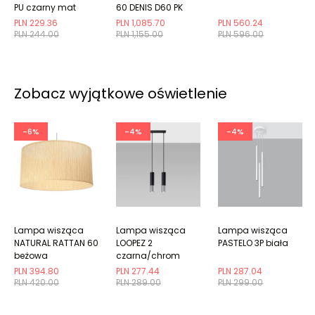
PU czarny mat
60 DENIS D60 PK
MV/2333 P/L dąb
PLN 229.36
PLN 1,085.70
PLN 560.24
London
PLN 244.00
PLN 1,155.00
PLN 596.00
Zobacz wyjątkowe oświetlenie
-6%
-4%
-4%
Lampa wisząca
Lampa wisząca
Lampa wisząca
NATURAL RATTAN 60
LOOPEZ 2
PASTELO 3P biała
beżowa
czarna/chrom
PLN 394.80
PLN 277.44
PLN 287.04
PLN 420.00
PLN 289.00
PLN 299.00