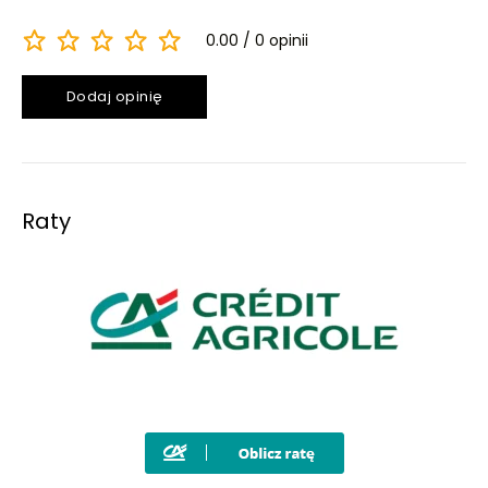
0.00
0 opinii
Dodaj opinię
Raty