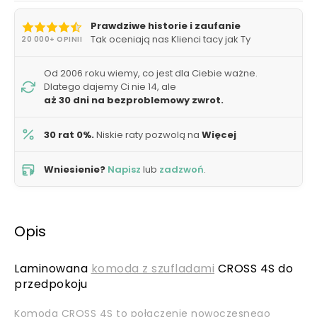
Prawdziwe historie i zaufanie
Tak oceniają nas Klienci tacy jak Ty
20 000+ OPINII
Od 2006 roku wiemy, co jest dla Ciebie ważne.
Dlatego dajemy Ci nie 14, ale
aż 30 dni na bezproblemowy zwrot.
30 rat 0%.
Niskie raty pozwolą na
Więcej
Wniesienie?
Napisz
lub
zadzwoń
.
Opis
Laminowana
komoda z szufladami
CROSS 4S do
przedpokoju
Komoda CROSS 4S to połączenie nowoczesnego