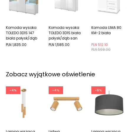
Komoda wysoka
Komoda wysoka
Komoda LIMA 80
TOLEDO 3D1S 147
TOLEDO 3D1S biała
KM-2 biała
biała połysk/dąb
połysk/dąb san
san remo
remo
PLN 1,835.00
PLN 1,585.00
PLN 512.10
PLN 569.00
Zobacz wyjątkowe oświetlenie
-4%
-4%
-6%
Lampa wisząca
Listwa
Lampa wisząca