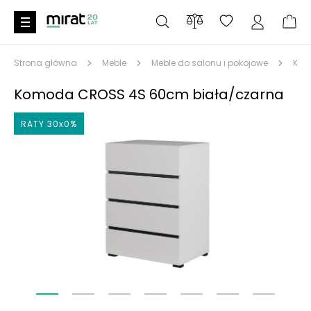
Strona główna
Meble
Meble do salonu i pokojowe
Kom
Komoda CROSS 4S 60cm biała/czarna
RATY 30x0%