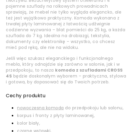
tworzywa. Bezuchwytowy system otwierania i 4
pojemne szuflady na rolkowych prowadnicach
sprawiają, że mebel nie tylko wygląda elegancko, ale
też jest wyjątkowo praktyczny. Komoda wykonana z
trwałej płyty laminowanej z łatwością udźwignie
codzienne wyzwania – blat pomieści do 25 kg, a każda
szuflada do 7 kg. Idealna na drobiazgi, tekstylia,
dokumenty czy elektronikę – wszystko, co chcesz
mieć pod ręką, ale nie na widoku.
Jeśli więc szukasz eleganckiego i funkcjonalnego
mebla, który odnajdzie się zarówno w salonie, jak i w
przedpokoju, to nasza
komoda z szufladami CROSS
4S
będzie doskonałym wyborem – praktyczna, stylowa
i gotowa, by dopasować się do Twoich potrzeb.
Cechy produktu
nowoczesna komoda
do przedpokoju lub salonu,
korpus i fronty z płyty laminowanej,
kolor biały,
czarne wstawki,