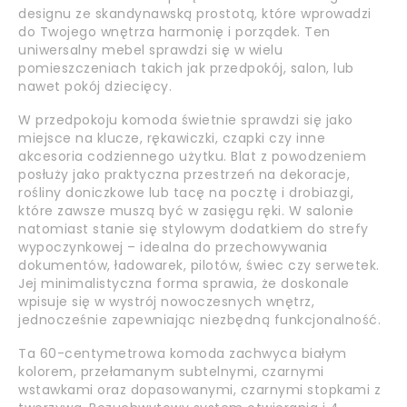
designu ze skandynawską prostotą, które wprowadzi
do Twojego wnętrza harmonię i porządek. Ten
uniwersalny mebel sprawdzi się w wielu
pomieszczeniach takich jak przedpokój, salon, lub
nawet pokój dziecięcy.
W przedpokoju komoda świetnie sprawdzi się jako
miejsce na klucze, rękawiczki, czapki czy inne
akcesoria codziennego użytku. Blat z powodzeniem
posłuży jako praktyczna przestrzeń na dekoracje,
rośliny doniczkowe lub tacę na pocztę i drobiazgi,
które zawsze muszą być w zasięgu ręki. W salonie
natomiast stanie się stylowym dodatkiem do strefy
wypoczynkowej – idealna do przechowywania
dokumentów, ładowarek, pilotów, świec czy serwetek.
Jej minimalistyczna forma sprawia, że doskonale
wpisuje się w wystrój nowoczesnych wnętrz,
jednocześnie zapewniając niezbędną funkcjonalność.
Ta 60-centymetrowa komoda zachwyca białym
kolorem, przełamanym subtelnymi, czarnymi
wstawkami oraz dopasowanymi, czarnymi stopkami z