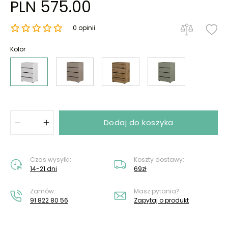
PLN 575.00
0 opinii
Kolor
Dodaj do koszyka
Czas wysyłki:
Koszty dostawy:
14-21 dni
69zł
Zamów:
Masz pytania?
91 822 80 56
Zapytaj o produkt