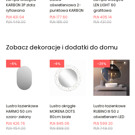
KARBON 3P złota
oświetleniowa 2-
LEN LIGHT 60
ryflowana
punktowa KARBON
grafitowa
2L złota ryflowana
PLN 431.04
PLN 177.60
PLN 405.14
PLN 449.00
PLN 185.00
PLN 431.00
Zobacz dekoracje i dodatki do domu
-6%
-6%
-20%
Lustro łazienkowe
Lustro okrągłe
Lustro łazienkowe
HARMO 50 cm
MORENA DOTS
RUBINO III 50 z
szaro-zielony
80cm białe
oświetleniem LED
półmat owalne
PLN 426.76
PLN 845.06
PLN 599.20
PLN 454.00
PLN 899.00
PLN 749.00