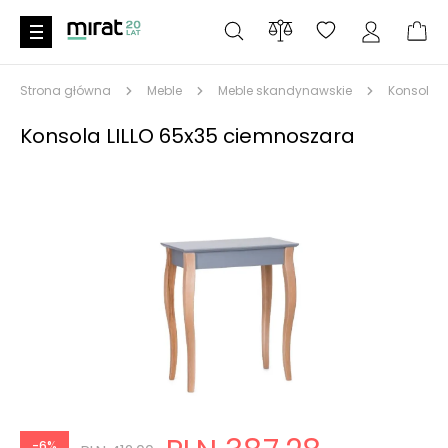
Strona główna
Meble
Meble skandynawskie
Konsola L
Konsola LILLO 65x35 ciemnoszara
-6%