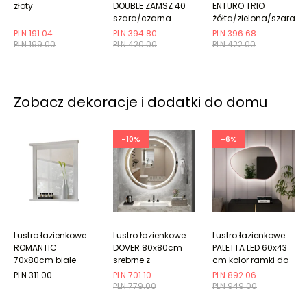
złoty
DOUBLE ZAMSZ 40
ENTURO TRIO
szara/czarna
żółta/zielona/szara
PLN 191.04
PLN 394.80
PLN 396.68
PLN 199.00
PLN 420.00
PLN 422.00
Zobacz dekoracje i dodatki do domu
-10%
-6%
Lustro łazienkowe
Lustro łazienkowe
Lustro łazienkowe
ROMANTIC
DOVER 80x80cm
PALETTA LED 60x43
70x80cm białe
srebrne z
cm kolor ramki do
oświetleniem LED
wyboru
PLN 311.00
PLN 701.10
PLN 892.06
PLN 779.00
PLN 949.00