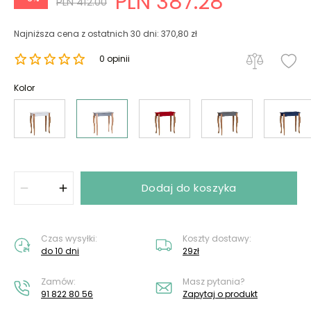
PLN 387.28
PLN 412.00
Najniższa cena z ostatnich 30 dni: 370,80 zł
0 opinii
Kolor
Dodaj do koszyka
Czas wysyłki:
Koszty dostawy:
do 10 dni
29zł
Zamów:
Masz pytania?
91 822 80 56
Zapytaj o produkt