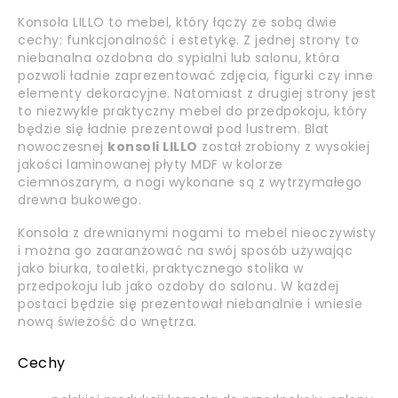
Konsola LILLO to mebel, który łączy ze sobą dwie
cechy: funkcjonalność i estetykę. Z jednej strony to
niebanalna ozdobna do sypialni lub salonu, która
pozwoli ładnie zaprezentować zdjęcia, figurki czy inne
elementy dekoracyjne. Natomiast z drugiej strony jest
to niezwykle praktyczny mebel do przedpokoju, który
będzie się ładnie prezentował pod lustrem. Blat
nowoczesnej
konsoli LILLO
został zrobiony z wysokiej
jakości laminowanej płyty MDF w kolorze
ciemnoszarym, a nogi wykonane są z wytrzymałego
drewna bukowego.
Konsola z drewnianymi nogami to mebel nieoczywisty
i można go zaaranżować na swój sposób używając
jako biurka, toaletki, praktycznego stolika w
przedpokoju lub jako ozdoby do salonu. W każdej
postaci będzie się prezentował niebanalnie i wniesie
nową świeżość do wnętrza.
Cechy