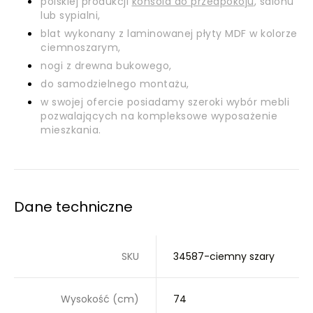
polskiej produkcji
konsola do przedpokoju
, salonu
lub sypialni,
blat wykonany z laminowanej płyty MDF w kolorze
ciemnoszarym,
nogi z drewna bukowego,
do samodzielnego montażu,
w swojej ofercie posiadamy szeroki wybór mebli
pozwalających na kompleksowe wyposażenie
mieszkania.
Dane techniczne
SKU
34587-ciemny szary
Wysokość (cm)
74