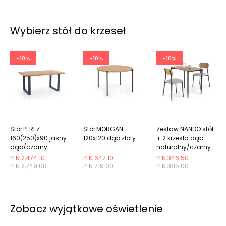
Wybierz stół do krzeseł
-10%
-10%
-10%
Stół PEREZ
Stół MORGAN
Zestaw NANDO stół
160(250)x90 jasny
120x120 dąb złoty
+ 2 krzesła dąb
dąb/czarny
naturalny/czarny
PLN 2,474.10
PLN 647.10
PLN 346.50
PLN 2,749.00
PLN 719.00
PLN 385.00
Zobacz wyjątkowe oświetlenie