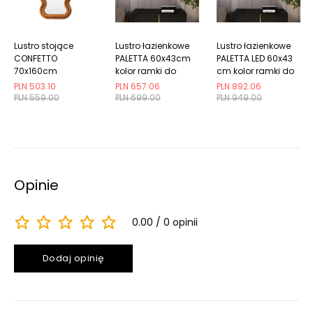
Lustro stojące
Lustro łazienkowe
Lustro łazienkowe
CONFETTO
PALETTA 60x43cm
PALETTA LED 60x43
70x160cm
kolor ramki do
cm kolor ramki do
cynamonowe
wyboru
wyboru
PLN 503.10
PLN 657.06
PLN 892.06
tapicerowane
PLN 559.00
PLN 699.00
PLN 949.00
Opinie
0.00
0 opinii
Dodaj opinię