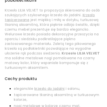
podłokietnikami
Krzesło LILIA VELVET to propozycja skierowana do osób
szukających szykownego krzesła do jadalni.
Krzesło
tapicerowane
jest miękką i miłą w dotyku, turkusową
tkaniną aksamitną, która pięknie odbija światło, dzięki
czemu mebel prezentuje się bardzo elegancko.
Welurowe krzesło posiada dekoracyjne przeszycia na
oparciu i siedzisku podkreślające piękno
zastosowanego materiału. Zaletą tego pikowanego
krzesła są podłokietniki pozwalające na wygodne
ułożenie rąk podczas siedzenia.
Krzesło LILIA VELVET
ma solidne metalowe nogi pomalowane na czarny
matowy kolor, który wspaniale komponuje się z
turkusowym aksamitem.
Cechy produktu
eleganckie
krzesło do jadalni
i salonu,
tapicerowane tkaniną aksamitną w turkusowym
kolorze,
nogi metalowe w kolorze czarny mat,