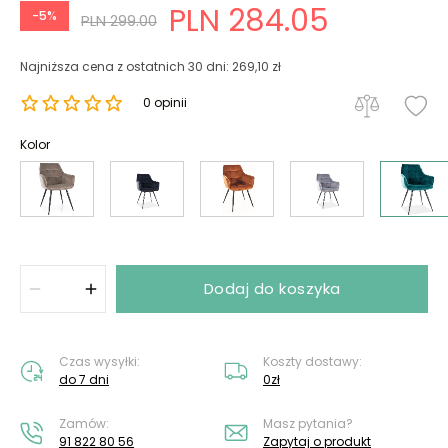
PLN 284.05
-5%
PLN 299.00
Najniższa cena z ostatnich 30 dni: 269,10 zł
0 opinii
Kolor
Dodaj do koszyka
Czas wysyłki:
Koszty dostawy:
do 7 dni
0zł
Zamów:
Masz pytania?
91 822 80 56
Zapytaj o produkt