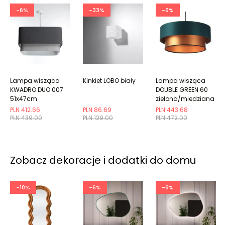
-6%
-33%
-6%
Lampa wisząca
Kinkiet LOBO biały
Lampa wisząca
KWADRO DUO 007
DOUBLE GREEN 60
51x47cm
zielona/miedziana
grafitowa/szara
PLN 412.66
PLN 86.69
PLN 443.68
PLN 439.00
PLN 129.00
PLN 472.00
Zobacz dekoracje i dodatki do domu
-10%
-6%
-6%