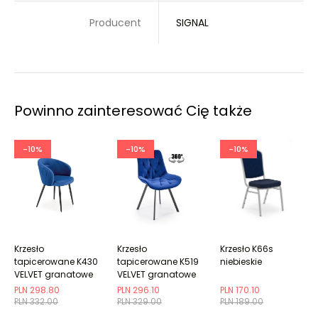
Producent
SIGNAL
Powinno zainteresować Cię także
-10%
-10%
-10%
Krzesło
Krzesło
Krzesło K66s
tapicerowane K430
tapicerowane K519
niebieskie
VELVET granatowe
VELVET granatowe
obracane
PLN 298.80
PLN 296.10
PLN 170.10
PLN 332.00
PLN 329.00
PLN 189.00