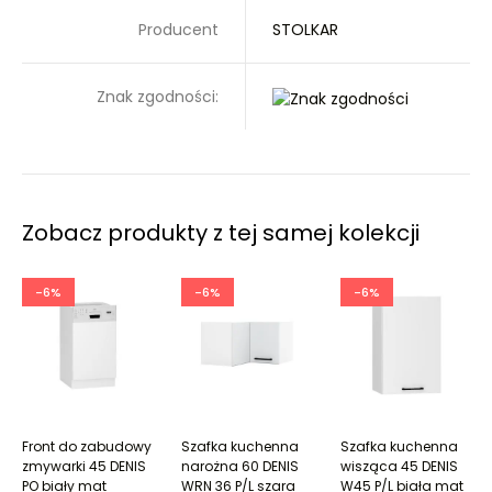
Producent
STOLKAR
Znak zgodności:
Zobacz produkty z tej samej kolekcji
-6%
-6%
-6%
Front do zabudowy
Szafka kuchenna
Szafka kuchenna
zmywarki 45 DENIS
narożna 60 DENIS
wisząca 45 DENIS
PO biały mat
WRN 36 P/L szara
W45 P/L biała mat