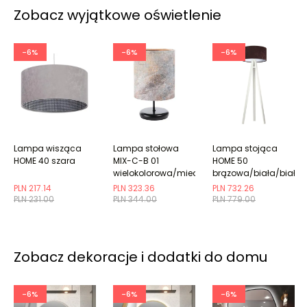
Zobacz wyjątkowe oświetlenie
-6%
-6%
-6%
Lampa wisząca
Lampa stołowa
Lampa stojąca
HOME 40 szara
MIX-C-B 01
HOME 50
wielokolorowa/miedziana
brązowa/biała/biała
PLN 217.14
PLN 323.36
PLN 732.26
PLN 231.00
PLN 344.00
PLN 779.00
Zobacz dekoracje i dodatki do domu
-6%
-6%
-6%