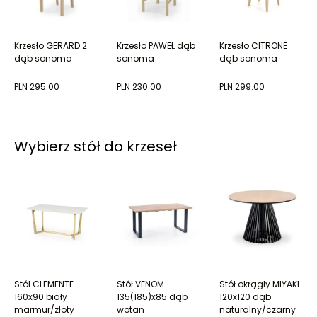
Krzesło GERARD 2
Krzesło PAWEŁ dąb
Krzesło CITRONE
dąb sonoma
sonoma
dąb sonoma
PLN 295.00
PLN 230.00
PLN 299.00
Wybierz stół do krzeseł
Stół CLEMENTE
Stół VENOM
Stół okrągły MIYAKI
160x90 biały
135(185)x85 dąb
120x120 dąb
marmur/złoty
wotan
naturalny/czarny