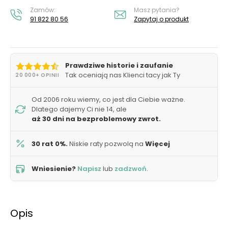
Zamów:
Masz pytania?
91 822 80 56
Zapytaj o produkt
Prawdziwe historie i zaufanie
Tak oceniają nas Klienci tacy jak Ty
20 000+ OPINII
Od 2006 roku wiemy, co jest dla Ciebie ważne.
Dlatego dajemy Ci nie 14, ale
aż 30 dni na bezproblemowy zwrot.
30 rat 0%.
Niskie raty pozwolą na
Więcej
Wniesienie?
Napisz
lub
zadzwoń
.
Opis