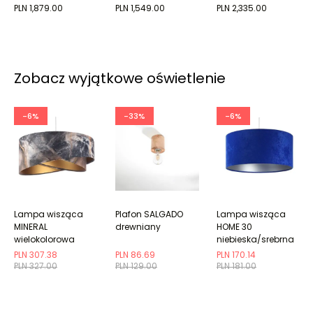
PLN 1,879.00
PLN 1,549.00
PLN 2,335.00
Zobacz wyjątkowe oświetlenie
-6%
-33%
-6%
Lampa wisząca
Plafon SALGADO
Lampa wisząca
MINERAL
drewniany
HOME 30
wielokolorowa
niebieska/srebrna
PLN 307.38
PLN 86.69
PLN 170.14
PLN 327.00
PLN 129.00
PLN 181.00