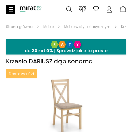
Strona główna
Meble
Meble w stylu klasycznym
Krzes
R
A
T
Y
6%
SALE6
do
30 rat 0%
| Sprawdź jakie to proste
Krzesło DARIUSZ dąb sonoma
Dostawa 0zł