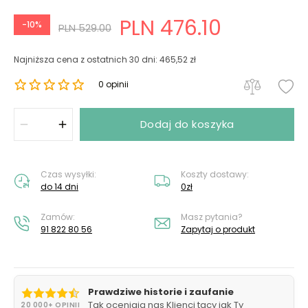
PLN 476.10
-10%
PLN 529.00
Najniższa cena z ostatnich 30 dni: 465,52 zł
0 opinii
Dodaj do koszyka
Czas wysyłki:
Koszty dostawy:
do 14 dni
0zł
Zamów:
Masz pytania?
91 822 80 56
Zapytaj o produkt
Prawdziwe historie i zaufanie
Tak oceniają nas Klienci tacy jak Ty
20 000+ OPINII