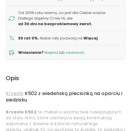
Od 2006 roku wiemy, co jest dla Ciebie ważne.
Dlatego dajemy Ci nie 14, ale
aż 30 dni na bezproblemowy zwrot.
30 rat 0%.
Niskie raty pozwolą na
Więcej
Wniesienie?
Napisz
lub
zadzwoń
.
Opis
Krzesło
K502 z wiedeńską plecionką na oparciu i
siedzisku
Krzesło K502
to mebel o wzornictwie nawiązującym
do stylu retro, które zachwyca swoją konstrukcją
wykonaną z drewna w kolorze naturalnego
jesionu.
Jednak to, co wyróżnia to krzesło, to siedzisko i