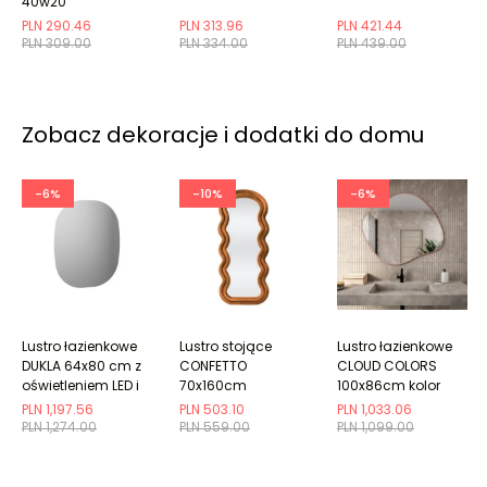
40w20
granatowa/szara
PLN 290.46
PLN 313.96
PLN 421.44
PLN 309.00
PLN 334.00
PLN 439.00
Zobacz dekoracje i dodatki do domu
-6%
-10%
-6%
Lustro łazienkowe
Lustro stojące
Lustro łazienkowe
DUKLA 64x80 cm z
CONFETTO
CLOUD COLORS
oświetleniem LED i
70x160cm
100x86cm kolor
matą grzewczą
cynamonowe
ramki do wyboru
PLN 1,197.56
PLN 503.10
PLN 1,033.06
tapicerowane
PLN 1,274.00
PLN 559.00
PLN 1,099.00