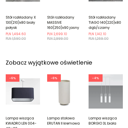
Stół rozkładany X
Stół rozkładany
Stół rozkładany
130(210)x80 biały
MASSIVE
TIAGO 140(220)x80
połysk
160(250)x90 jasny
dąb/czarny
dąb/czarny
PLN 1,494.60
PLN 2,699.10
PLN 1,142.10
PLN 1,590.00
PLN 2,999.00
PLN 1,269.00
Zobacz wyjątkowe oświetlenie
-6%
-6%
-4%
Lampa wisząca
Lampa stołowa
Lampa wisząca
KWADRO LEN 004-
ERUTAN II kremowa
BORGIO 3L biała