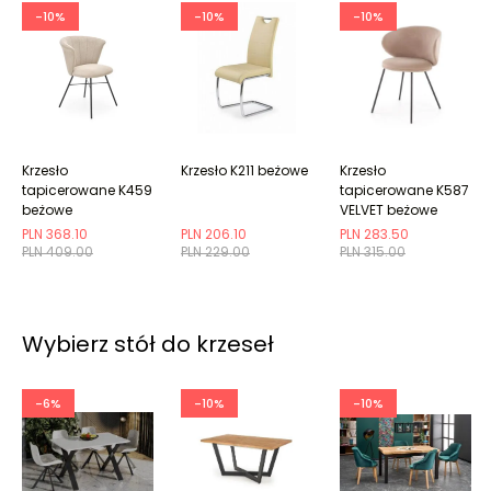
-10%
-10%
-10%
Krzesło
Krzesło K211 beżowe
Krzesło
tapicerowane K459
tapicerowane K587
beżowe
VELVET beżowe
PLN 368.10
PLN 206.10
PLN 283.50
PLN 409.00
PLN 229.00
PLN 315.00
Wybierz stół do krzeseł
-6%
-10%
-10%