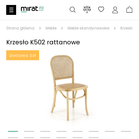
Strona główna
Meble
Meble skandynawskie
Krzesło K
Krzesło K502 rattanowe
Dostawa 0zł