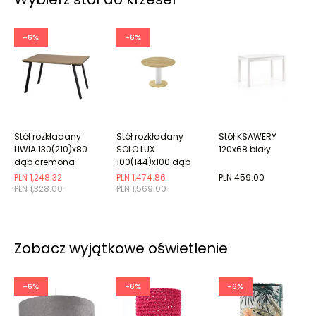
-6%
-6%
Stół rozkładany
Stół rozkładany
Stół KSAWERY
LIWIA 130(210)x80
SOLO LUX
120x68 biały
dąb cremona
100(144)x100 dąb
artisan/biały
PLN 1,248.32
PLN 1,474.86
PLN 459.00
PLN 1,328.00
PLN 1,569.00
Zobacz wyjątkowe oświetlenie
-6%
-6%
-6%