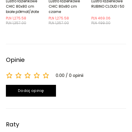
Lustro łazienkowe
Lustro łazienkowe
Lustro łazienkowe
CHIC 80x80 cm
CHIC 80x80 cm
RUBINO CLOUD I 50
białe półmat/złote
czarne
półmat/złote
PLN 1,275.58
PLN 1,275.58
PLN 469.06
PLN 1,357.00
PLN 1,357.00
PLN 499.00
Opinie
0.00
0 opinii
Dodaj opinię
Raty