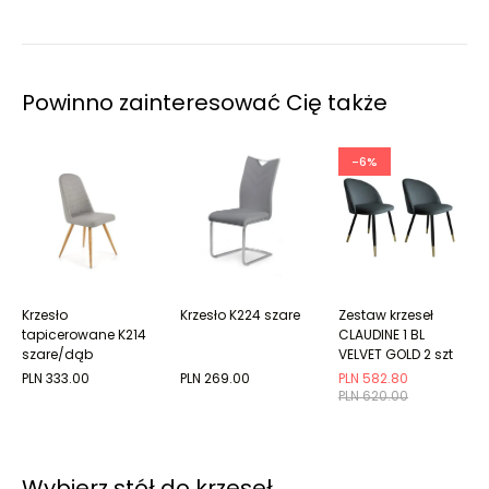
Powinno zainteresować Cię także
-6%
Krzesło
Krzesło K224 szare
Zestaw krzeseł
tapicerowane K214
CLAUDINE 1 BL
szare/dąb
VELVET GOLD 2 szt
miodowy
ciemno szare
PLN 333.00
PLN 269.00
PLN 582.80
PLN 620.00
Wybierz stół do krzeseł