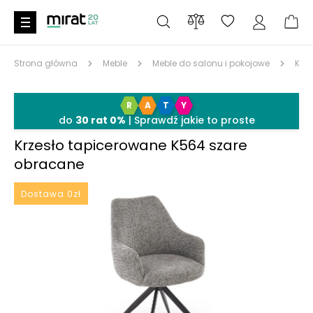
Strona główna
Meble
Meble do salonu i pokojowe
Krze
R
A
T
Y
6%
SALE6
do
30 rat 0%
| Sprawdź jakie to proste
Krzesło tapicerowane K564 szare
obracane
Dostawa 0zł