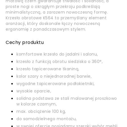
matową czerń gwarantuje trwałość i solidność, a
proste nogi o okrągłym przekroju podkreślają
minimalistyczną, a zarazem nowoczesną formę.
Krzesło obrotowe K564 to przemyślany element
aranżacji, który doskonale łączy nowoczesną
ergonomię z ponadczasowym stylem.
Cechy produktu
komfortowe krzesło do jadalni i salonu,
krzesło z funkcją obrotu siedziska o 360°,
krzesło tapicerowane tkaniną,
kolor szary o niejednorodnej barwie,
wygodne tapicerowane podłokietniki,
wysokie oparcie,
solidna podstawa ze stali malowanej proszkowo
w kolorze czarnym,
max. obciążenie 100 kg,
do samodzielnego montażu,
w swojej ofercie posiadamy szeroki wybór mebli