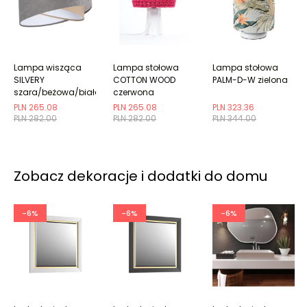
Lampa wisząca
Lampa stołowa
Lampa stołowa
SILVERY
COTTON WOOD
PALM-D-W zielona
szara/beżowa/biała
czerwona
PLN 265.08
PLN 265.08
PLN 323.36
PLN 282.00
PLN 282.00
PLN 344.00
Zobacz dekoracje i dodatki do domu
-6%
-6%
-6%