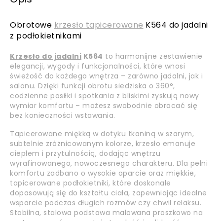
Obrotowe
krzesło tapicerowane
K564 do jadalni
z podłokietnikami
Krzesło do jadalni
K564
to harmonijne zestawienie
elegancji, wygody i funkcjonalności, które wnosi
świeżość do każdego wnętrza – zarówno jadalni, jak i
salonu. Dzięki funkcji obrotu siedziska o 360°,
codzienne posiłki i spotkania z bliskimi zyskują nowy
wymiar komfortu – możesz swobodnie obracać się
bez konieczności wstawania.
Tapicerowane miękką w dotyku tkaniną w szarym,
subtelnie zróżnicowanym kolorze, krzesło emanuje
ciepłem i przytulnością, dodając wnętrzu
wyrafinowanego, nowoczesnego charakteru. Dla pełni
komfortu zadbano o wysokie oparcie oraz miękkie,
tapicerowane podłokietniki, które doskonale
dopasowują się do kształtu ciała, zapewniając idealne
wsparcie podczas długich rozmów czy chwil relaksu.
Stabilna, stalowa podstawa malowana proszkowo na