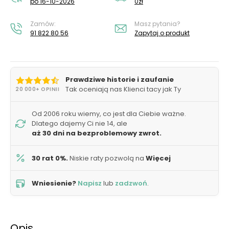
po 16-10-2026
0zł
Zamów:
Masz pytania?
91 822 80 56
Zapytaj o produkt
Prawdziwe historie i zaufanie
Tak oceniają nas Klienci tacy jak Ty
20 000+ OPINII
Od 2006 roku wiemy, co jest dla Ciebie ważne.
Dlatego dajemy Ci nie 14, ale
aż 30 dni na bezproblemowy zwrot.
30 rat 0%.
Niskie raty pozwolą na
Więcej
Wniesienie?
Napisz
lub
zadzwoń
.
Opis