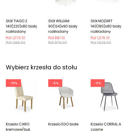
Stół TIAGO 2
Stół WILLIAM
Stół MOZART
140(220)x80 biały
90(124)x90 biały
140(180)x80 biały
rozkładany
rozkładany
rozkładany
PLN 1,070.10
PLN 881.10
PLN 1,376.10
PLN 1,189.00
PLN 979.00
PLN 1,529.00
Wybierz krzesła do stołu
-10%
-5%
-5%
Krzesło CARO
Krzesło EGO białe
Krzesło CORRAL A
kremowe/buk
czarne