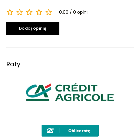
0.00
0 opinii
Dodaj opinię
Raty