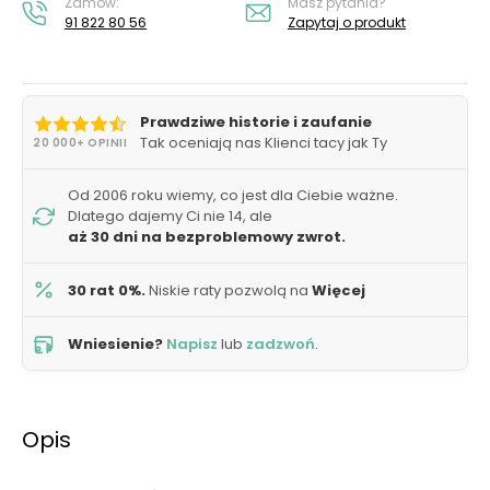
Zamów:
Masz pytania?
91 822 80 56
Zapytaj o produkt
Prawdziwe historie i zaufanie
Tak oceniają nas Klienci tacy jak Ty
20 000+ OPINII
Od 2006 roku wiemy, co jest dla Ciebie ważne.
Dlatego dajemy Ci nie 14, ale
aż 30 dni na bezproblemowy zwrot.
30 rat 0%.
Niskie raty pozwolą na
Więcej
Wniesienie?
Napisz
lub
zadzwoń
.
Opis