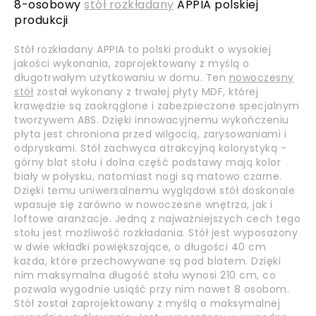
8-osobowy
stół rozkładany
APPIA polskiej
produkcji
Stół rozkładany APPIA to polski produkt o wysokiej
jakości wykonania, zaprojektowany z myślą o
długotrwałym użytkowaniu w domu. Ten
nowoczesny
stół
został wykonany z trwałej płyty MDF, której
krawędzie są zaokrąglone i zabezpieczone specjalnym
tworzywem ABS. Dzięki innowacyjnemu wykończeniu
płyta jest chroniona przed wilgocią, zarysowaniami i
odpryskami. Stół zachwyca atrakcyjną kolorystyką -
górny blat stołu i dolna część podstawy mają kolor
biały w połysku, natomiast nogi są matowo czarne.
Dzięki temu uniwersalnemu wyglądowi stół doskonale
wpasuje się zarówno w nowoczesne wnętrza, jak i
loftowe aranżacje. Jedną z najważniejszych cech tego
stołu jest możliwość rozkładania. Stół jest wyposażony
w dwie wkładki powiększające, o długości 40 cm
każda, które przechowywane są pod blatem. Dzięki
nim maksymalna długość stołu wynosi 210 cm, co
pozwala wygodnie usiąść przy nim nawet 8 osobom.
Stół został zaprojektowany z myślą o maksymalnej