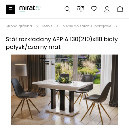
Strona główna
Meble
Meble do salonu i pokojowe
Stoł
Stół rozkładany APPIA 130(210)x80 biały
połysk/czarny mat