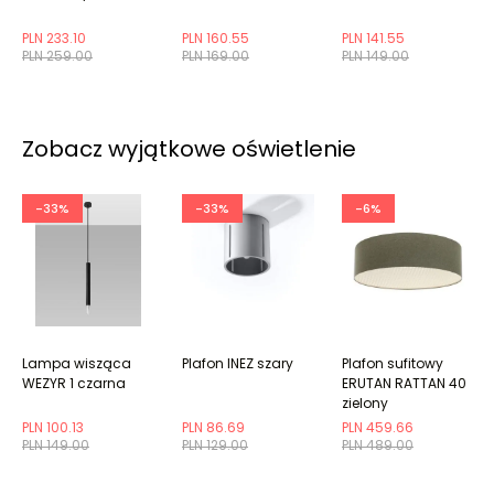
PLN 233.10
PLN 160.55
PLN 141.55
PLN 259.00
PLN 169.00
PLN 149.00
Zobacz wyjątkowe oświetlenie
-33%
-33%
-6%
Lampa wisząca
Plafon INEZ szary
Plafon sufitowy
WEZYR 1 czarna
ERUTAN RATTAN 40
zielony
PLN 100.13
PLN 86.69
PLN 459.66
PLN 149.00
PLN 129.00
PLN 489.00