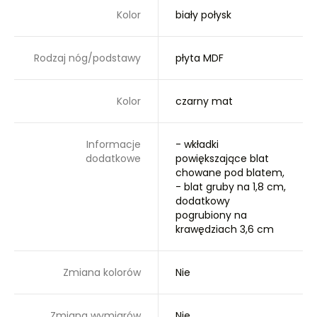
Kolor
biały połysk
Rodzaj nóg/podstawy
płyta MDF
Kolor
czarny mat
Informacje
- wkładki
dodatkowe
powiększające blat
chowane pod blatem,
- blat gruby na 1,8 cm,
dodatkowy
pogrubiony na
krawędziach 3,6 cm
Zmiana kolorów
Nie
Zmiana wymiarów
Nie