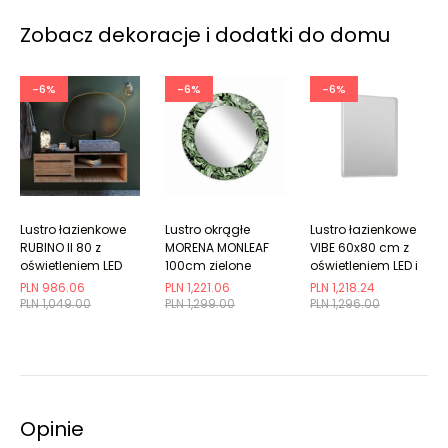
Zobacz dekoracje i dodatki do domu
-6%
-6%
-6%
Lustro łazienkowe
Lustro okrągłe
Lustro łazienkowe
RUBINO II 80 z
MORENA MONLEAF
VIBE 60x80 cm z
oświetleniem LED
100cm zielone
oświetleniem LED i
matą grzewczą
PLN 986.06
PLN 1,221.06
PLN 1,218.24
PLN 1,049.00
PLN 1,299.00
PLN 1,296.00
Opinie