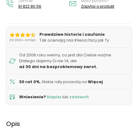
Zamów:
Masz pytania?
91 822 80 56
Zapytaj o produkt
Prawdziwe historie i zaufanie
Tak oceniają nas Klienci tacy jak Ty
20 000+ OPINII
Od 2006 roku wiemy, co jest dla Ciebie ważne.
Dlatego dajemy Ci nie 14, ale
aż 30 dni na bezproblemowy zwrot.
30 rat 0%.
Niskie raty pozwolą na
Więcej
Wniesienie?
Napisz
lub
zadzwoń
.
Opis