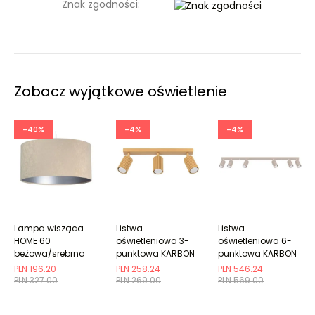
Znak zgodności:
Zobacz wyjątkowe oświetlenie
-40%
-4%
-4%
Lampa wisząca
Listwa
Listwa
HOME 60
oświetleniowa 3-
oświetleniowa 6-
beżowa/srebrna
punktowa KARBON
punktowa KARBON
3L złota ryflowana
6L taupe ryflowana
PLN 196.20
PLN 258.24
PLN 546.24
PLN 327.00
PLN 269.00
PLN 569.00