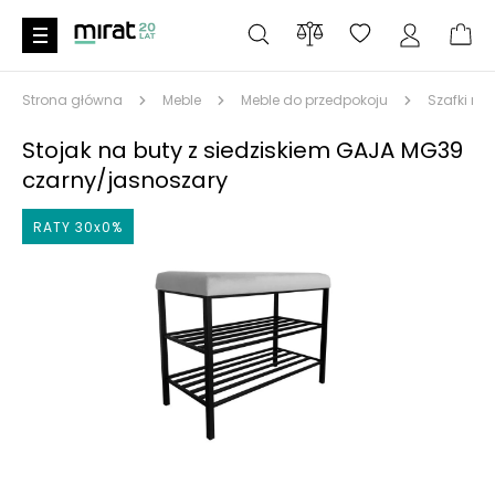
Strona główna
Meble
Meble do przedpokoju
Szafki na
Stojak na buty z siedziskiem GAJA MG39
czarny/jasnoszary
RATY 30x0%