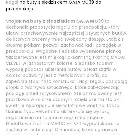
Regał
na buty z siedziskiem GAJA MG39 do
przedpokoju
Stojak na buty
z siedziskiem GAJA MG39
to
doskonała propozycja regału do przedpokoju, który
ułatwi przechowywanie najczęściej używanych butów,
do których chcemy mieć swobodny dostęp. Stojak z
dwoma półkami pozwoli zachować ład i porządek w
przedpokoju. Wygodne siedzisko wypełnione pianką
tapicerowane jest miękką i aksamitną tkaniną MAGIC
VELVET w jasnoszarym kolorze. Siedzisko zapewni
wygodę podczas ubierania butów. Stelaż szafki w
całości spawany jest z metalowych profili, co
zapewnia stabilność konstrukcji. Nogi regału posiadają
stopki z tworzywa sztucznego, które zabezpieczają
podłogę przed zarysowaniem.
Stelaż malowany jest
proszkowo w kolorze czarnym, dzięki czemu stojak
świetnie wkomponuje się w loftowe wnętrza. Użyta
tkanina typu velvet charakteryzuje się wysoką
odpornością na ścieranie oraz mechacenie.
Dodatkowo tkanina MAGIC VELVET wyprodukowana
została w technologii Cleanaboo, która ogranicza