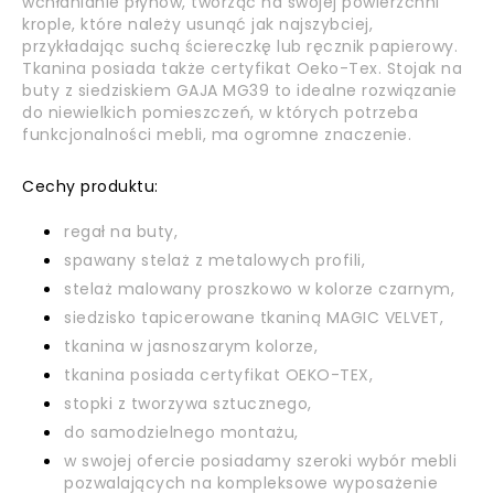
wchłanianie płynów, tworząc na swojej powierzchni
krople, które należy usunąć jak najszybciej,
przykładając suchą ściereczkę lub ręcznik papierowy.
Tkanina posiada także certyfikat Oeko-Tex. Stojak na
buty z siedziskiem GAJA MG39 to idealne rozwiązanie
do niewielkich pomieszczeń, w których potrzeba
funkcjonalności mebli, ma ogromne znaczenie.
Cechy produktu:
regał na buty,
spawany stelaż z metalowych profili,
stelaż malowany proszkowo w kolorze czarnym,
siedzisko tapicerowane tkaniną MAGIC VELVET,
tkanina w jasnoszarym kolorze,
tkanina posiada certyfikat OEKO-TEX,
stopki z tworzywa sztucznego,
do samodzielnego montażu,
w swojej ofercie posiadamy szeroki wybór mebli
pozwalających na kompleksowe wyposażenie