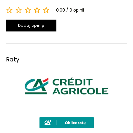
0.00
0 opinii
Dodaj opinię
Raty